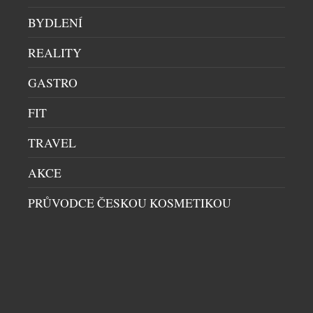
BYDLENÍ
REALITY
GASTRO
POCTA HVĚZDĚ, KTERÁ ZÁŘÍ V KAŽDÉ ŽENĚ
FIT
DÁMSKÉ HODINKY
|
7.5.2026
Slavná ženevská značka Frederique Constant
TRAVEL
navazuje na spolupráci se španělským umělcem
AKCE
Felipaem a představuje limitovanou edici Classics
Carrée Felipao – Blush Edition. Tento model stojí na
PRŮVODCE ČESKOU KOSMETIKOU
jednoduchosti – dominuje mu jediná barva, výrazná
fuchsiová, a čistá kompozice bez zbytečných prvků.
Číselník tvoří struktura vnořených čtverců s
DALŠÍ ČLÁNKY Z RUBRIKY ›
kombinací zrnitých a sunburst povrchů, které
vytvářejí působivou hloubku. […]
NENECHTE SI UJÍT DALŠÍ ZAJÍMAVÉ ČLÁNKY