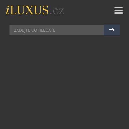
DÁMSKÉ HODINKY
|
29.10.2013
|
JAN PEŠEK
KAROLÍNA ERBANOVÁ MÁ
MEDAILOVÉ PLÁNY
Jednoznačný cíl má před startem nové sezóny
česká rychlobruslařka Karolína Erbanová. Ráda by
si častěji sáhla na medailové pozice a stejný plán
si poveze i na olympiádu do Soči, kde by ráda
přispěla k ambiciózním plánům své kolegyně
Martiny Sáblíkové. Erbanová už dozrála ve
zkušenou závodnici, která by ráda přetavila svoji
tréninkovou píli ve sportovní úspěchy. Její trenér
Petr Novák je přesvědčen, že Karolína je schopna