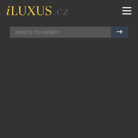
DÁMSKÝ SVĚT
|
19.11.2013
|
ZUZANA POKORNÁ
LUXUSNÍ CESTOVNÍ VAK NA
OBLEKY: PRAKTICKÝ DÁREK
PRO MUŽE, KTERÝ MÁ VŠECHNO
Cestování nikdy nebylo pohodlnější.
Představujeme luxusní cestovní vak pro pány s
vysokým smyslem pro kvalitu a eleganci.