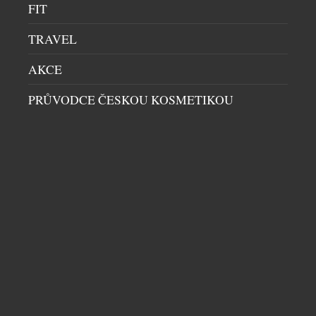
FIT
TRAVEL
AKCE
PRŮVODCE ČESKOU KOSMETIKOU
LUXUSNÍ ZNAČKA MARC CAIN V PRAZE –
DAVID SPORT VÍTÁ NOVÝ BRAND V
PORTFOLIU
DÁMSKÝ SVĚT
|
27.5.2026
Luxusní německá značka Marc Cain dlouhodobě
patří mezi přední evropské módní domy, které
definují současnou podobu ženské elegance.
Kombinací precizního zpracování, inovativních
materiálů a smyslu pro detail, vytváří kolekce,
které oslovují sebevědomé ženy po celém světě.