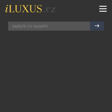
DEGUSTACE
|
6.3.2014
|
MAREK ZELENÝ
MUŽ, KTERÝ NAUČIL SVĚT PÍT
SINGLE MALT WHISKY
V šesti letech přišel za svým dědou a oznámil mu,
že v životě chce dělat jen jedno. Pálit whisky. Což
by bylo zvláštní, kdyby oním dědou nebyl William
Grant a oním chlapcem Charles Grant Gordon.
Dalších osmdesát let se svému dětskému snu
věnoval s nebývalým zápalem. Stal se doslova
ikonou světa whisky a během svého života
dokázal vybudovat lihovarnické impérium s
obratem více než jedné miliardy liber (přibližně