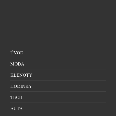
O novém menu zážitkové restaurace Triton si
štěbetají snad už i vrabci z Františkánské zahrady.
Dokonale vyladěné pokrmy z dílny talentovaného
šéfkuchaře Tomáše Kohúta překvapují ve všech
směrech. Nejen vizuální či chuťovou podobou, ale
také použitím mnoha neznámých či netradičních
surovin. Proto nás zajímalo, co ho při tvorbě menu
inspirovalo a jak složité bylo přetavit […]
ÚVOD
MÓDA
KLENOTY
HODINKY
TECH
AUTA
NORSKÝ TALENT V PRAZE: DO METROPOLE