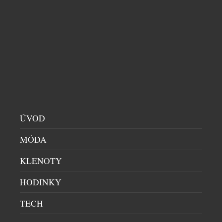
UNION GLASHÜTTE ZAŠTÍTIL
VETERNÁNSKOU RALLYE SILVRETTA CLASSIC
CHRONOGRAFY
|
9.7.2026
V rakouském Montafonu dnes odstartovala třídenní
veteránská rallye Silvretta Classic, o jejíž časomíru
se opět stará německá značka Union Glashütte. S
modelem Belisar Chronograph Limited Edition
ÚVOD
Silvretta Classic 2026 se ohlíží za zlatou érou rallye
MÓDA
sportu v 80. letech 20. století. Chronograf,
inspirovaný kultovním rallye vozem té doby,
KLENOTY
zachycuje jeho nápadnou estetiku a nezaměnitelnou
přítomnost. […]
HODINKY
TECH