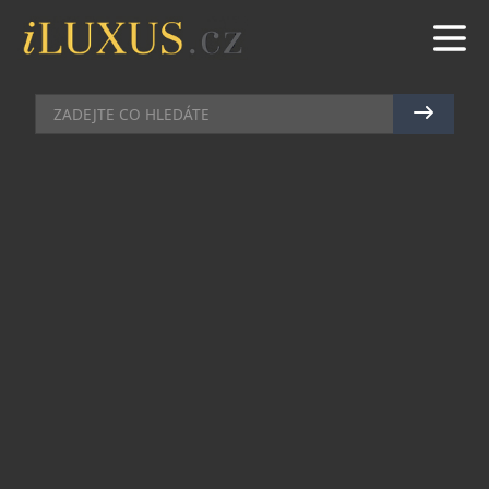
CHRONOGRAFY
|
25.3.2014
|
JAN PEŠEK
HOLD ARMÁDNÍMU NOŽI V
PODÁNÍ HODINEK VICTORINOX
Praktické, funkční, spolehlivé – to jsou nové
hodinky Chrono Classic od Victorinox Swiss
Army, které představují ikonický design ve
spojení s nejvyššími standardy kvality. Nová verze
pro letošní rok, která bude na basilejském
veletrhu odhalena, je vybavena gilošovaným
číselníkem, který spojuje hodinky s legendárním
švýcarským důstojnickým nožem.