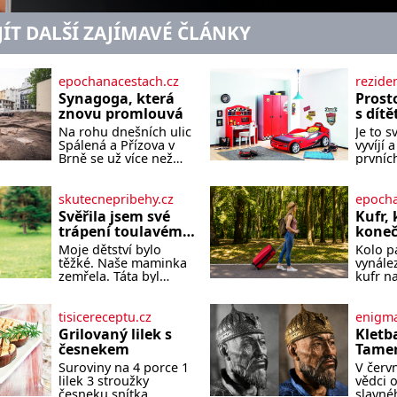
JÍT DALŠÍ ZAJÍMAVÉ ČLÁNKY
epochanacestach.cz
rezide
Synagoga, která
Prosto
znovu promlouvá
s dít
Na rohu dnešních ulic
Je to s
Spálená a Přízova v
vyvíjí
Brně se už více než
prvníc
osmdesát let nachází
krůčků
prázdná parcela. Jen
dospív
málokdo z
navrže
skutecnepribehy.cz
epocha
kolemjdoucích tuší, že
podpor
Svěřila jsem své
Kufr, 
právě zde stála jedna z
kreativ
trápení toulavému
koneč
největších synagog v
i odpo
psovi Bobimu
Proč l
Moje dětství bylo
Kolo pa
českých zemích –
na kaž
koleč
těžké. Naše maminka
vynález
monumentální stavba,
života 
tisíc l
zemřela. Táta byl
kufr n
která byla po desetiletí
potřeby
despota. Jedinou mojí
objevuj
symbolem
nejmen
spřízněnou duší se
století.
sebevědomé a
jednod
stal toulavý pejsek
lidé vl
tisicereceptu.cz
enigma
prosperující židovské
měkkos
Bobi. Doma jsem jako
zavaza
komunity. Brněnská
proto 
Grilovaný lilek s
Kletb
dítě měla peklo.
zádech
Velká synagoga byla
mimink
česnekem
Tamer
Maminka zemřela,
naklád
slavnostně otevřena v
předev
hrobk
Suroviny na 4 porce 1
V červ
když jsem byla ještě
Stačí p
roce
útulně
hrob 
lilek 3 stroužky
vědci o
malá. Otec hodně pil a
nápad,
je
začal
česneku snítka
slavné
často dokázal propít
kufru 