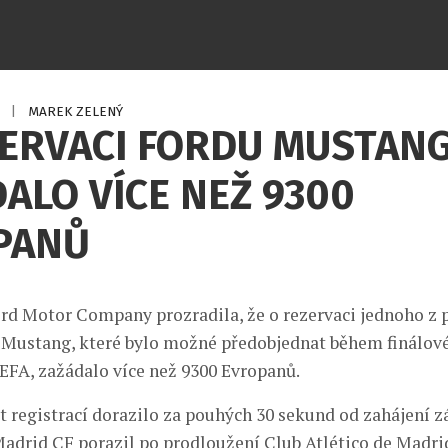
4
|
MAREK ZELENÝ
ZERVACI FORDU MUSTAN
ALO VÍCE NEŽ 9300
PANŮ
rd Motor Company prozradila, že o rezervaci jednoho z p
Mustang, které bylo možné předobjednat během finálov
EFA, zažádalo více než 9300 Evropanů.
t registrací dorazilo za pouhých 30 sekund od zahájení z
adrid CF porazil po prodloužení Club Atlético de Madrid