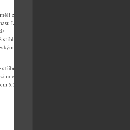
 měli zájemci
pasu Ligy
ás
ž stihli svou
českými
 stříbrné
ezi novým
m 5,0 l (více