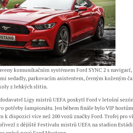
baveny komunikačním systémem Ford SYNC 2 s navigací,
ými sedadly, parkovacím asistentem, černým koženým č
oly z lehkých slitin.
í dodavatel Ligy mistrů UEFA poskytl Ford v letošní sezón
o potřeby šampionátu. Jen během finále bylo VIP hostům
 k dispozici více než 200 vozů značky Ford. Trofej pro v
řivezl z dějiště Festivalu mistrů UEFA na stadion Estádi
ica právě nový Ford Mustang.