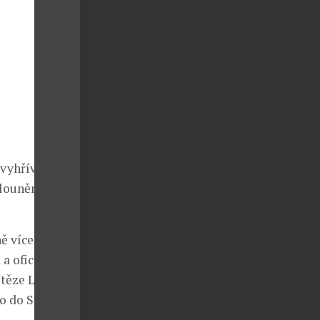
 vyhřívanými
alouněním a
ě více než 900
 a oficiálním
ítěze Ligy
o do Sport