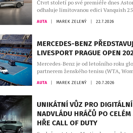
Madonna […]
Čtvrt století po své premiéře dnes Asto
odhaluje limitovanou edici Vanquish 25
poctu třem generacím tohoto slavného 
AUTA
|
MAREK ZELENÝ
|
22.7.2026
automobilu, vytvořenou zakázkovým od
Aston Martin. Designéři a umělečtí řem
divize zakázkových úprav Q by Aston M
MERCEDES-BENZ PŘEDSTAVUJ
uplatňují své bezkonkurenční zkušenost
LIVESPORT PRAGUE OPEN 20
vozů na míru a speciálních modelů a ne
ukázkou je […]
Mercedes-Benz je od letošního roku gl
partnerem ženského tenisu (WTA, Wom
Association) a aktivně se zapojuje do tu
AUTA
|
MAREK ZELENÝ
|
20.7.2026
kategorie WTA 1000, 500 a 250. Nejrozs
program uvedení zcela nových modelů v
značky Mercedes-Benz pokračuje také 
UNIKÁTNÍ VŮZ PRO DIGITÁLNÍ
republice. Tenisový turnaj WTA Livespo
NADVLÁDU HRÁČŮ PO CELÉM 
Open 2026 je místem pro národní prem
HŘE CALL OF DUTY
Mercedes-Benz VLE. Mercedes-Benz […