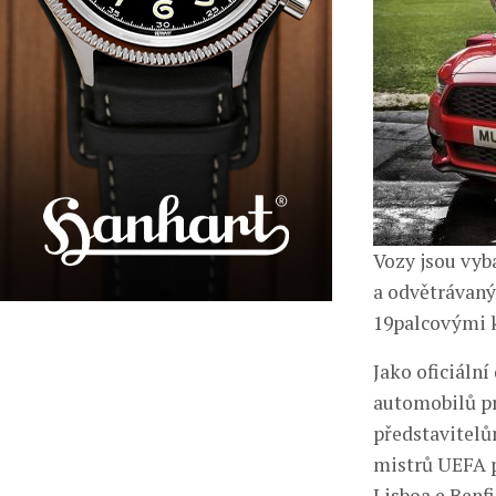
Vozy jsou vy
a odvětrávan
19palcovými k
Jako oficiáln
automobilů pr
představitelům
mistrů UEFA p
Lisboa e Benf