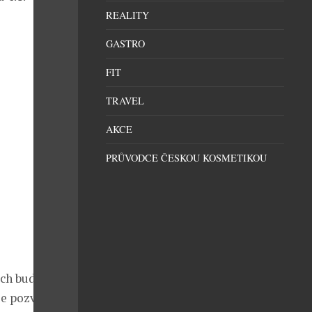
REALITY
GASTRO
FIT
TRAVEL
AKCE
PRŮVODCE ČESKOU KOSMETIKOU
ech bude
je pozve k