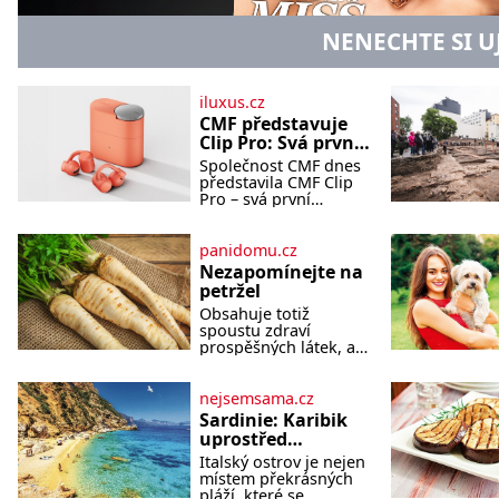
NENECHTE SI U
iluxus.cz
CMF představuje
Clip Pro: Svá první
otevřená
Společnost CMF dnes
sluchátka
představila CMF Clip
Pro – svá první
otevřená sluchátka,
vytvořená s cílem
nabídnout zážitek z
panidomu.cz
poslechu, který působí
Nezapomínejte na
stejně přirozeně, jako
petržel
zní. CMF Clip Pro jsou
Obsahuje totiž
navržena pro lid
spoustu zdraví
prospěšných látek, a
dokonce je
považována za
tuzemskou
nejsemsama.cz
superpotravinu.
Sardinie: Karibik
Zázrak plný vitaminů V
uprostřed
petrželi najdete
Středomoří, který
Italský ostrov je nejen
vitaminy B1, B2, B3,
vás okouzlí
místem překrásných
B6, provitamin A,
pláží, které se
vitamin E a velké