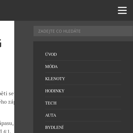
G
ÚVOD
MÓDA
KLENOTY
HODINKY
ěti set
ého zápasu
TECH
AUTA
ápasu, ve
BYDLENÍ
 4:1.