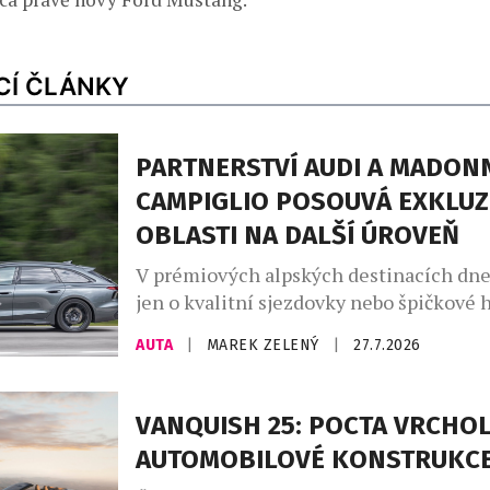
CÍ ČLÁNKY
PARTNERSTVÍ AUDI A MADONN
CAMPIGLIO POSOUVÁ EXKLUZ
OBLASTI NA DALŠÍ ÚROVEŇ
V prémiových alpských destinacích dne
jen o kvalitní sjezdovky nebo špičkové h
větší roli hrají značky, které dokážou do
AUTA
|
MAREK ZELENÝ
|
27.7.2026
charakter místa. Madonna di Campiglio 
už dvanáct let prostřednictvím partners
společností Audi, jež se stala nedílnou 
VANQUISH 25: POCTA VRCHO
života tohoto prestižního střediska. Sp
AUTOMOBILOVÉ KONSTRUKC
nevzniklo pouze z marketingových důvo