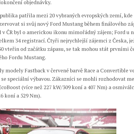
dokončení objednávky.
publika patřila mezi 20 vybraných evropských zemí, kde
ervovat si svůj nový Ford Mustang během finálového zá
I v ČR byl o americkou ikonu mimořádný zájem; Ford u n
kem 34 registrací. Čtyři nejrychlejší zájemci z Česka, je
 30 vteřin od začátku zápasu, se tak mohou stát prvními 
ého Fordu Mustang.
yly modely Fastback v červené barvě Race a Convertible ve
 se speciální výbavou. Zákazníci se mohli rozhodovat m
coBoost (více než 227 kW/309 koní a 407 Nm) a osmiválce
6 koní a 529 Nm).