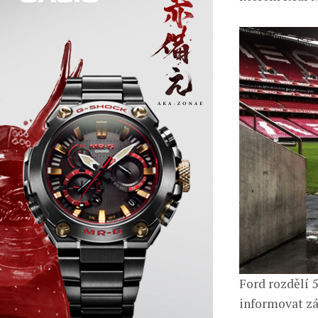
Ford rozdělí 
informovat zák