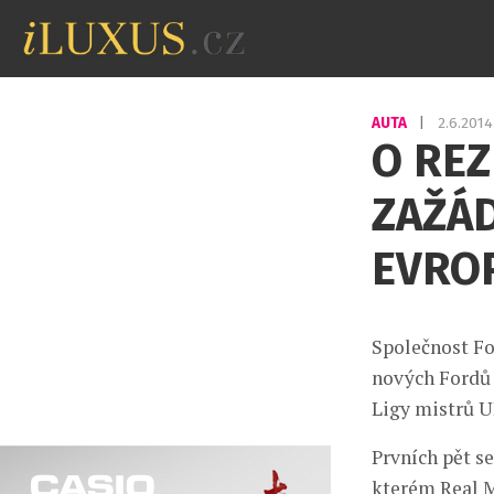
AUTA
|
2.6.201
O RE
ZAŽÁD
EVRO
Společnost Fo
nových Fordů 
Ligy mistrů U
Prvních pět se
kterém Real M