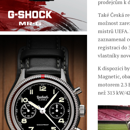
prodejcům k 
Také Česká re
možnost zarez
mistrů UEFA. 
zaznamenal cel
registraci do
vlastníky nov
K dispozici b
Magnetic, oba
motorem 2.3 E
než 313 kW/42