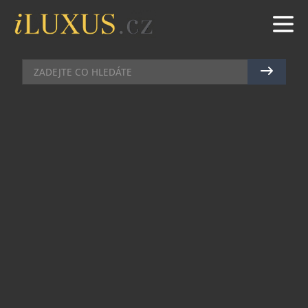
KOSMETIKA
|
26.6.2014
|
MAREK ZELENÝ
LANCOME GRANDIOSE:
TAJEMSTVÍ OKOUZLUJÍCÍHO
POHLEDU
V červenci si v obchodech AELIA Duty Free ve
světové premiéře můžete zakoupit nejžhavější
novinku od značky Lancome – převratnou řasenku
Grandiose!