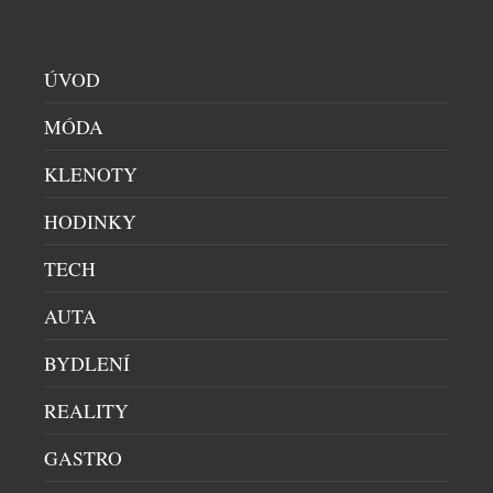
kamenných prodejnách i e-shopech a navazuje na
dlouhodobou […]
ÚVOD
MÓDA
KLENOTY
HODINKY
TŘI KROKY K SILNĚJŠÍ, HLADŠÍ A
TECH
MLADISTVĚJŠÍ PLETI V PODÁNÍ NEUTROGENA
COLLAGEN BANK
AUTA
KOSMETIKA
|
21.6.2026
BYDLENÍ
Kolagen je jedním z nejdůležitějších stavebních
kamenů naší pleti. Právě on je zodpovědný za její
REALITY
pevnost, pružnost a mladistvý vzhled. S
GASTRO
přibývajícím věkem však jeho přirozená produkce
klesá – podle odborníků začíná pokožka po