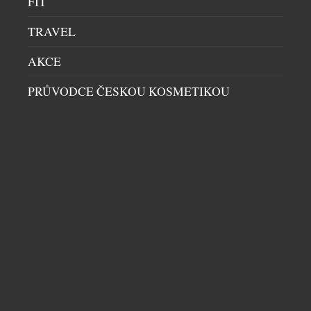
FIT
TRAVEL
AKCE
PRŮVODCE ČESKOU KOSMETIKOU
UNIKÁTNÍ VŮZ PRO DIGITÁLNÍ NADVLÁDU
HRÁČŮ PO CELÉM SVĚTĚ VE HŘE CALL OF
DUTY
AUTA
|
16.7.2026
Společnost Aston Martin dnes představuje model
Dreadnought, čistě digitální vozidlo vojenské
specifikace navržené exkluzivně pro novou hru Call
of Duty: Modern Warfare 4. Toto nekompromisní a
záměrně extrémní dílo, vytvořené ve spolupráci s