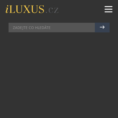
AUTA
|
3.9.2014
|
MAREK ZELENÝ
VŠESTRANNÝ LAND ROVER
DISCOVERY SPORT S
NEOBYČEJNÝM DESIGNEM
Značka Land Rover odhalila nový vlajkový model
Discovery Sport. Jedná se o jedno z
nejvšestrannějších prémiových kompaktních SUV
v segmentu luxusních vozů. Model se stává i
prvním zástupcem nové řady Discovery. V Land
Roveru Discovery Sport je poprvé použit Head-
Up-Display (HUD). Tato vyspělá laserová
technologie promítá důležité jízdní údaje včetně