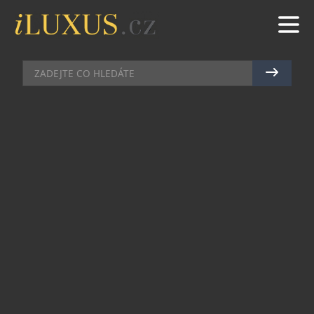
DÁMSKÉ HODINKY
|
4.9.2014
|
JAN PEŠEK
NESTÁRNOUCÍ SYMBOL
ŽENSKOSTI V PODÁNÍ ZNAČKY
ZENITH
Zenith je jedním z mála výrobců hodinek, jež v
průběhu desetiletí uspěl při tvorbě nadčasových
hodinek – samozřejmě včetně modelů určených
pro ženy. Kolekce Star je tento rok obohacena
třemi novými verzemi modelu Star 33 mm, které
představují pouzdro ve tvaru polštáře skrývající
jemný mechanismus. Hodinky, jež jsou k dispozici
ve variantě z bílého či růžového zlata, včetně