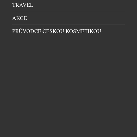
TRAVEL
AKCE
PRŮVODCE ČESKOU KOSMETIKOU
SYMBOL LETNÍ SEZÓNY V TYRKYSOVÉ BARVĚ
DÁMSKÉ HODINKY
|
26.6.2026
Tyrkysová udává tón letošního léta, elektrizuje
styly a přitahuje pozornost. Spojením svěží
minerální čistoty a slunné smyslnosti z ní značka
Frederique Constant učinila podpis svého nového
modelu Manchette. Minerální a osvěžující. Oslnivá a
vytříbená. Neodolatelně smyslná. Tyrkysová je
barvou, která letos v létě nesmí chybět. Třpytí se na
opálené pokožce a připomíná křišťálově čisté
laguny […]