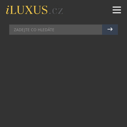
MÓDA
|
15.9.2014
|
JAN PEŠEK
OSOBITÁ PÁNSKÁ MÓDA V NOVÉ
KOLEKCI PIETRO FILIPI
Letošní pánská kolekce české značky Pietro Filipi
pro podzim/zimu 2014 přináší svěží vítr do
mužského šatníku. Ať už je Váš styl spíše formální
nebo rádi nosíte moderní trendy oblečení, určitě
si vyberete. Dvorní návrhář pánské módy,
multifunkční designér Vladimír Staněk, přišel se
dvěma liniemi letošní kolekce – linie New Casual,
určená pro všechny, kteří rádi experimentují v
rámci business stylu, se skvěle doplňuje se spíše