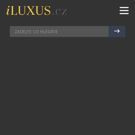
POČÍTAČE
|
22.9.2014
|
MAREK ZELENÝ
NOTEBOOK S DOTYKOVÝM
DISPLEJEM, KTERÝ LZE OTOČIT
O 360°
Asus začal na českém trhu prodávat notebooky
Transformer Book Flip s důmyslným systémem
pantů umožňujícím otáčet obrazovku o celých
360 stupňů. Flip je všestranné zařízení, které lze
využívat jako výkonný notebook nebo rychlý
tablet s Windows. Notebooky Flip jsou v České
republice k dispozici ve dvou variantách velikosti
displeje, 13,3 (TP300) a 15,6 palců (TP500), z