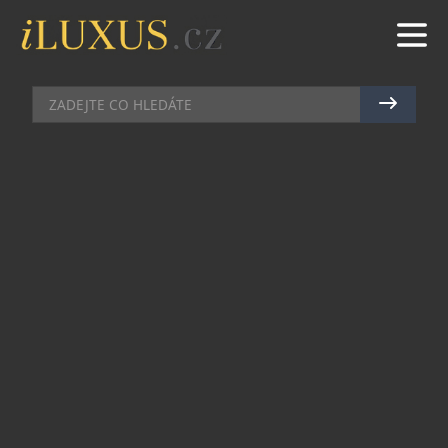
EXTRA DÁRKY
|
30.9.2014
|
JAN PEŠEK
NOVÝ PRSTEN COSMOS
ZACHYCUJE NEZAPOMENUTELNÉ
OKAMŽIKY ŽIVOTA
Halada představuje novou kolekci prstenů, které
jsou díky výjimečnému nekonvenčnímu designu a
mimořádné variabilitě předurčeny stát se
ikonickým šperkem tohoto zavedeného
rodinného klenotnictví. Prsten Cosmos je
osobním klenotem vyjadřujícím energii života a
zvěčňujícím jeho klíčové momenty.