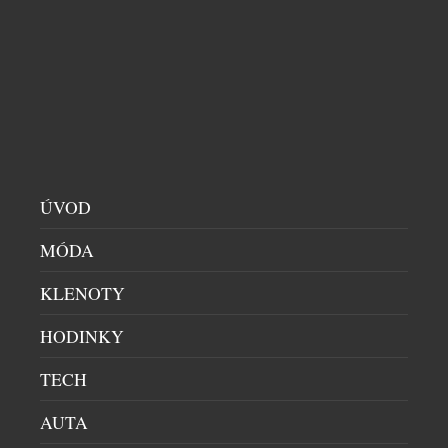
Africe a usnadní navazující cestování napříč
regionem. Zároveň reaguje na rostoucí poptávku po
cestování do Jihoafrické republiky, zejména z
evropských trhů. Po získání všech potřebných
regulatorních schválení budou moci zákazníci
Emirates […]
ÚVOD
MÓDA
KLENOTY
HODINKY
TECH
AUTA
VODNÍ HLADINA OTISKNUTÁ DO KŘIŠŤÁLU