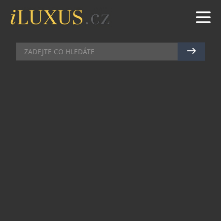
AKCE
|
4.11.2014
|
JAN PEŠEK
OSLAVTE SVÁTEK
ŠAMPAŇSKÉHO NA FESTIVALU
GRAND JOUR DE CHAMPAGNE
Termín 5. – 8. listopadu 2014 si již do svého diáře
zapisují všichni milovníci šampaňského a
nevšedních gastronomických zážitků. V těchto
dnech totiž proběhne osmý ročník unikátního
festivalu Grand Jour de Champagne. Návštěvníci
se mohou těšit nejen na tradiční exkluzivní
bankety a velkou přehlídku Champagne
Exhibition, ale také na další akce z bohatého