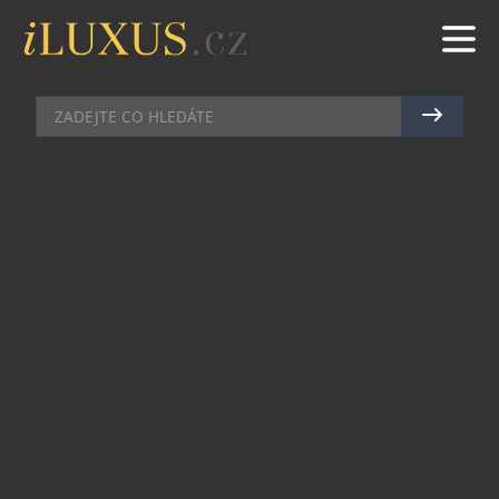
AKCE
|
3.12.2014
|
JAN PEŠEK
ROYAL UVÁDÍ VELKOLEPOU
SHOW VE STYLU VELKÉHO
GATSBYHO
Multikulturní podnik ROYAL každou sobotu na
svém jevišti uvede dlouho očekávanou show
inspirovanou legendárním obdobím Velkého
Gatsbyho. Představení diváky zavede do magické
atmosféry Ameriky 20. let, ale zároveň je
rozproudí současnými světovými hity
odkazujícími na toto slavné období, například od
Fergie či Beyoncé. Nechte se vtáhnout do