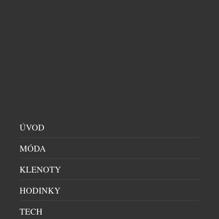
Český podnikatel Richard Singer pomáhá propojit
jedinečný bhútánský pohled na prosperitu s
budoucností světového byznysu. V Bhútánu, zemi
známé konceptem hrubého národního štěstí (Gross
National Happiness, GNH), vzniká nový Global
Leadership Institute, který chce nabídnout nový
přístup k vedení organizací v době rychlých
technologických změn a nástupu umělé inteligence.
Institut vzniká jako společný projekt tří […]
ÚVOD
MÓDA
KLENOTY
HODINKY
TECH