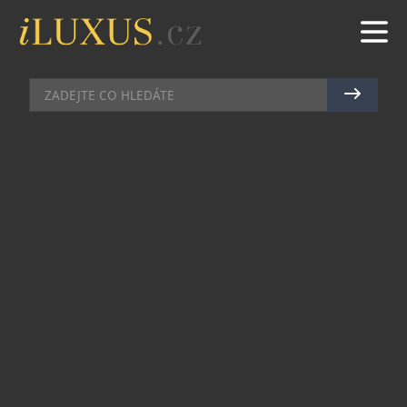
AUTA
|
2.12.2014
|
JAN PEŠEK
BMW X1 OD RENOCARU SLAVÍ
PRODEJNÍ VELEÚSPĚCH
Každé druhé BMW X1, které si zákazníci letos v
Česku koupili, je z Renocaru. Ptáte se proč?
Důvodem je speciální edice vozu, díky které
získáte výbavu automobilu v ceně až 220 000 Kč
zdarma. Připočtěte k tomu servis na 5 let nebo do
ujetí 100 000 kilometrů, který je také v ceně, a
pochopíte, proč si X1 tak snadno hledá své
zákazníky.
Kdybychom měli vyzdvihnout nejsilnější stránky