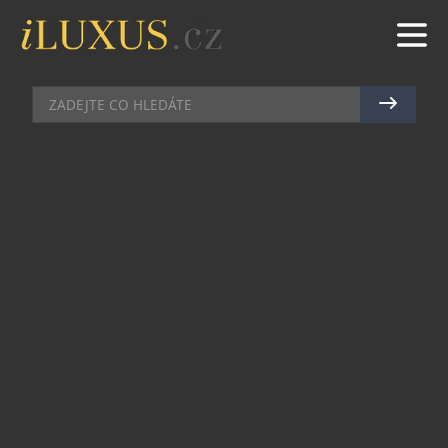
AKCE
|
11.1.2015
|
JAN PEŠEK
TOP CLASS S ČESKOU MISS
EARTH NIKOLOU BURANSKOU
Další vydání prestižního dvouměsíčníku Top
Class se objeví v tuzemské distribuci už zítra, tedy
v pondělí 12. ledna. Stejně jako vždy, ani tentokrát
nebudou chybět na jeho stránkách tipy na
nejzajímavější přírůstky butiků reprezentujících
luxusní značky světa módy, hodinek, šperků a
dalších doplňků. Nechybí ani přední pražské
restaurace, které redakci magazínu v posledním
měsíci svým umem okouzlily, přičemž zvláštní