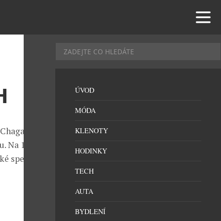
H
ÚVOD
MÓDA
 Chagall’s
KLENOTY
u. Na 14.února
HODINKY
aké speciální
TECH
AUTA
BYDLENÍ