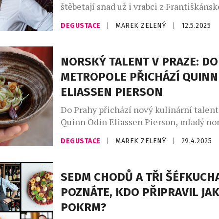
štěbetají snad už i vrabci z Františkánsk
Dokonale vyladěné pokrmy z dílny tal
DEGUSTACE
|
MAREK ZELENÝ
|
12.5.2025
šéfkuchaře Tomáše Kohúta překvapují v
směrech. Nejen vizuální či chuťovou po
také použitím mnoha neznámých či net
NORSKÝ TALENT V PRAZE: DO
surovin. Proto nás zajímalo, co ho při 
METROPOLE PŘICHÁZÍ QUINN
inspirovalo a jak složité bylo přetavit […
ELIASSEN PIERSON
Do Prahy přichází nový kulinární talent
Quinn Odin Eliassen Pierson, mladý no
se zkušenostmi z fine dining restaurací 
DEGUSTACE
|
MAREK ZELENÝ
|
29.4.2025
Arakataka v Oslu, se přechodně usazuje 
metropoli v restauraci Benjamin14 a při
moderní pohled na severskou kuchyni. Č
SEDM CHODŮ A TŘI ŠÉFKUCHA
ze severu, mladý norský kuchař Quinn 
POZNÁTE, KDO PŘIPRAVIL JA
Pierson […]
POKRM?