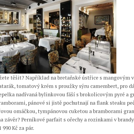
žete těšit? Například na bretaňské ústřice s mangovým 
atarák, tomatový krém s proužky sýru camembert, pro d
epelka nadívaná bylinkovou fáší s brokolicovým pyré a 
amborami, pánové si jistě pochutnají na flank steaku p
řovou omáčkou, tympánovou cuketou a bramborami grana
na závěr? Perníkové parfait s ořechy a rozinkami v brand
1 990 Kč za pár.