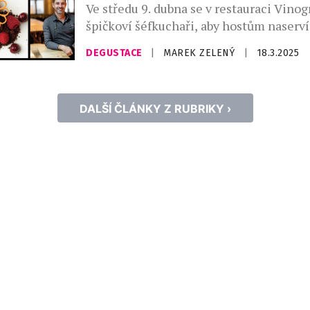
Ve středu 9. dubna se v restauraci Vinogr
špičkoví šéfkuchaři, aby hostům naserví
unikátní degustační menu Šest rukou. K
DEGUSTACE
|
MAREK ZELENÝ
|
18.3.2025
šéfkuchař Vinografu Radek David a dom
Andrej Mišutka pozvali ke spolupráci M
Fichtnera, šéfkuchaře restaurace Červe
DALŠÍ ČLÁNKY Z RUBRIKY ›
Trezor Špork. Křupavý košíček s losose
citronovým pyré s yuzu kaviárem doplň
kachní […]