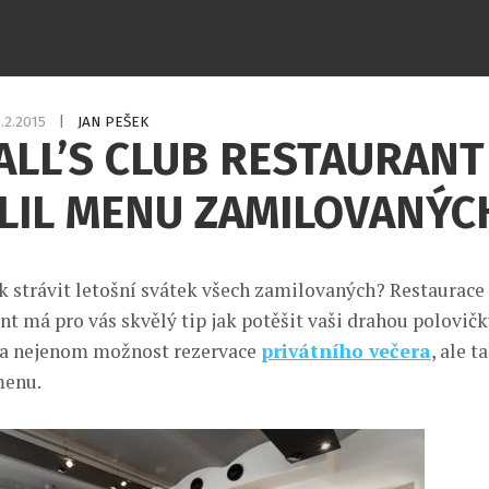
.2.2015
|
JAN PEŠEK
LL’S CLUB RESTAURANT
LIL MENU ZAMILOVANÝC
ak strávit letošní svátek všech zamilovaných? Restaurace
nt má pro vás skvělý tip jak potěšit vaši drahou polovičk
la nejenom možnost rezervace
privátního večera
, ale t
menu.