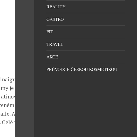
REALITY
GASTRO
FIT
TRAVEL
AKCE
PRŮVODCE ČESKOU KOSMETIKOU
vinaigretem,
ámy je
gratinovanými
ečeném do
ile. A jako
y. Celé menu