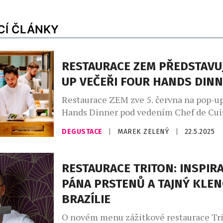
CÍ ČLÁNKY
RESTAURACE ZEM PŘEDSTAVU
UP VEČEŘI FOUR HANDS DIN
Restaurace ZEM zve 5. června na pop-up
Hands Dinner pod vedením Chef de Cui
Kristofčáka a hostujícího šéfkuchaře On
DEGUSTACE
|
MAREK ZELENÝ
|
22.5.2025
Speciální šestichodové menu vzdává hol
udržitelnosti, lokálním surovinám a náp
„Spolupráce s Ondřejem byla přirozená
RESTAURACE TRITON: INSPIRA
na původu surovin, a především na tom, 
PÁNA PRSTENŮ A TAJNÝ KLEN
proměnit v něco zábavného, kreativního
BRAZÍLIE
O novém menu zážitkové restaurace Tri