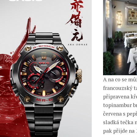
A na co se mů
francouzský t
připravena kř
topinambur br
červena s pep
sladká tečka 
pak přijde na 