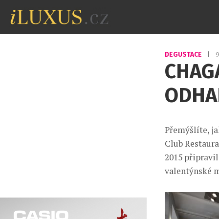
DEGUSTACE
|
9
CHAGA
ODHA
Přemýšlíte, j
Club Restaura
2015 připravi
valentýnské 