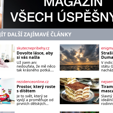
JÍT DALŠÍ ZAJÍMAVÉ ČLÁNKY
skutecnepribehy.cz
enigma
Dovolte lásce, aby
Straš
si vás našla
Dumas
písek
Už jsem ani
V indi
ze kt
nedoufala, že mě něco
státu 
zlo?
tak krásného potká.
nacház
Až v pětapadesáti jsem
které 
zažila lásku na první
temnou
pohled. Poprvé jsem
tomu p
rezidenceonline.cz
nejse
se vdávala, když mi
písek t
Prostor, který roste
Tiram
bylo dvacet. Oba jsme
má plá
s dítětem
masca
byli mladí a byl to tak
netypi
kávo
Je to svět, který se
Slavný 
říkajíc sňatek z
Nakoli
vyvíjí a proměňuje od
ideální
rozumu. Rodiče nás
prvních dětských
rodinn
dali dohromady, Toník
krůčků až po
slavnos
byl dobře zaopatřený
dospívání. Správně
jeho př
mladý muž. Manželství