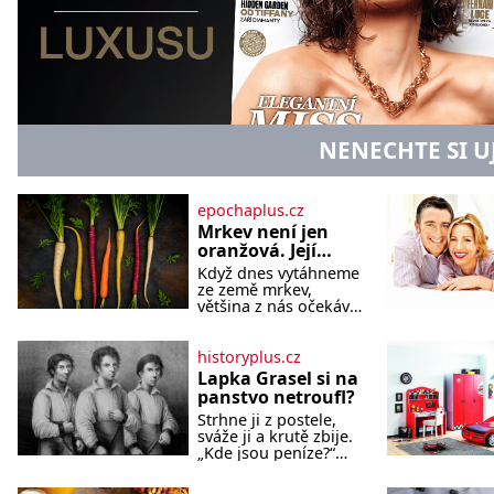
NENECHTE SI U
epochaplus.cz
Mrkev není jen
oranžová. Její
neuvěřitelný
Když dnes vytáhneme
příběh začíná
ze země mrkev,
fialovou barvou
většina z nás očekává
sytě oranžový kořen.
Jenže po většinu své
historie je mrkev
historyplus.cz
všechno možné, jen
Lapka Grasel si na
ne oranžová. Je
panstvo netroufl?
fialová, žlutá, bílá,
Strhne ji z postele,
někdy dokonce téměř
sváže ji a krutě zbije.
černá. Až díky stovkám
„Kde jsou peníze?“
let pečlivého šlechtění
naléhá Grasel na
se z ní stává zelenina,
starou švadlenku.
bez které si českou