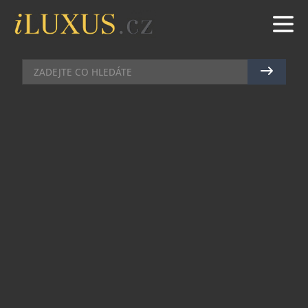
DEGUSTACE
|
3.3.2015
|
JAN LIDMAŇSKÝ
INTIMNÍ PROSTŘEDÍ A
GOURMET CLUB GRENIER
Vize průhonického gastronomického klubu
Grenier je zcela zřejmá už při vstupu do prostor
zrekonstruované půdy místní Sokolovny. To
hlavní, o co tu jde, je posunout kvalitu nabízených
služeb ještě o něco výše. Jakoby nestačila místní
restaurace v přízemí, možnost využití fitness
centra, hlídání dětí a různé dětské kroužky nebo
dokonce kosmetický salon La Prairie, kterým
Sokolova vyniká. Průhonice mají prostě zřejmý