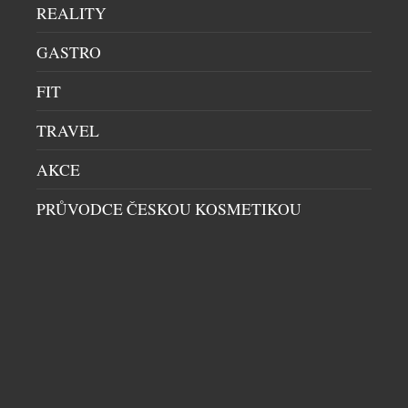
Záleží nám na původu surovin, a především na tom,
REALITY
jak je proměnit v něco zábavného, kreativního […]
GASTRO
FIT
TRAVEL
AKCE
PRŮVODCE ČESKOU KOSMETIKOU
RESTAURACE TRITON: INSPIRACE Z PÁNA
PRSTENŮ A TAJNÝ KLENOT Z BRAZÍLIE
DEGUSTACE
|
12.5.2025
O novém menu zážitkové restaurace Triton si
štěbetají snad už i vrabci z Františkánské zahrady.
Dokonale vyladěné pokrmy z dílny talentovaného
šéfkuchaře Tomáše Kohúta překvapují ve všech