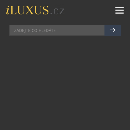
DEGUSTACE
|
4.3.2015
|
JAN PEŠEK
NOVÝ ŠÉFKUCHAŘ LUCA DE
ASTIS PŘEDSTAVUJE SVÉ MENU V
COTTOCRUDO
Nový šéfkuchař restaurace CottoCrudo v hotelu
Four Seasons Prague, který vede tým kuchyně od
října 2014, představuje nové jedinečné pokrmy.
Snoubí se v nich dokonalost italské kuchyně s
rozsáhlými zkušenostmi ze světa gastronomie,
které Luca De Astis čerpal při svém působení v
Itálii, Francii, Španělsku a Turecku. Svou kariérní
dráhu ve Four Seasons Luca De Astis zahájil v roce