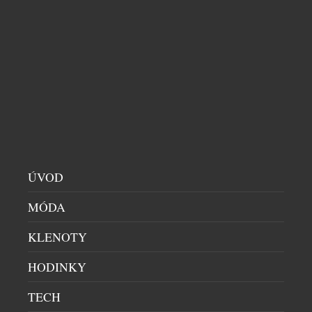
RESTAURACE TRITON: INSPIRACE Z PÁNA
PRSTENŮ A TAJNÝ KLENOT Z BRAZÍLIE
DEGUSTACE
|
12.5.2025
O novém menu zážitkové restaurace Triton si
štěbetají snad už i vrabci z Františkánské zahrady.
Dokonale vyladěné pokrmy z dílny talentovaného
šéfkuchaře Tomáše Kohúta překvapují ve všech
směrech. Nejen vizuální či chuťovou podobou, ale
ÚVOD
také použitím mnoha neznámých či netradičních
surovin. Proto nás zajímalo, co ho při tvorbě menu
MÓDA
inspirovalo a jak složité bylo přetavit […]
KLENOTY
HODINKY
TECH