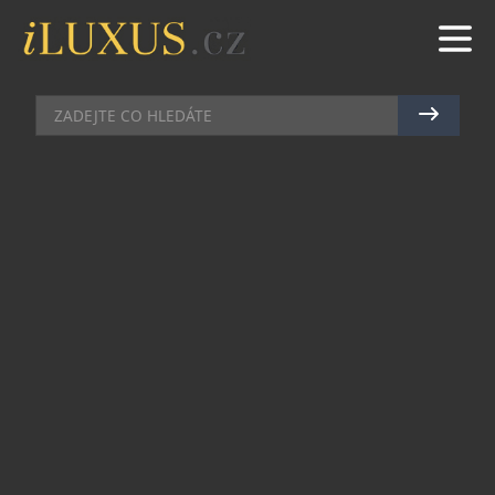
FIT
|
5.3.2015
|
MAREK ZELENÝ
JARNÍ ZNOVUZROZENÍ V
BESKYDECH
Zima pomalu končí a vy se nejste schopni probrat
ze „zimního spánku“? Potřebujete dobít baterky,
ale tím nejpříjemnějším způsobem? Představte si,
že budete celé dny jen relaxovat, někdo se o vás
postará a navíc uděláte něco pro svou štíhlou
linii. Že to není možné? Ale ano, je to možné.
Když se rozhodnete si užít první jarní dny v krásné
přírodě Beskyd, tak je vše předem splněno.
Dopřejte svému tělu novou energii při pobytu v