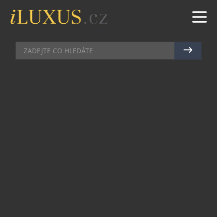
DRAHÉ KAMENY
|
5.3.2015
|
JAN PEŠEK
KRÁSA TANZANITŮ NA DOSAH
Tanzanity, jež svou dokonalou modrou barvou
berou dech, jsou pro šperky klenotnictví Richard
Collection pověstné. Díky svým kořenům na
africkém kontinentu používají mistři zlatníci
právě kámen, který lze nalézt pouze na jediném
místě v Africe – na úpatí hory Kilimandžáro v
Tanzanii.