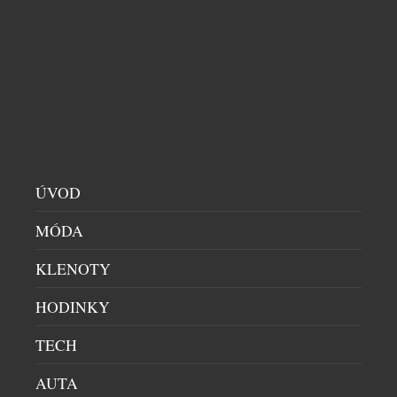
ÚVOD
MÓDA
TIFFANY & CO. ZÍSKALO KUNZIT O
HMOTNOSTI NEUVĚŘITELNÝCH 7500 KARÁTŮ
KLENOTY
DRAHÉ KAMENY
|
29.5.2025
HODINKY
Společnost Tiffany & Co. oznámila, že získala
mimořádný kunzit o hmotnosti více než 7 500
TECH
karátů. Tato jedinečná akvizice je významným
AUTA
milníkem v bohaté tradici výjimečných drahokamů