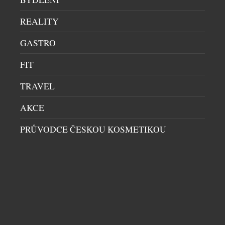
REALITY
GASTRO
FIT
TRAVEL
AKCE
PRŮVODCE ČESKOU KOSMETIKOU
WINEFRIENDS A CAFÉ BUDDHA GROUP
PROPOJUJÍ MODERNÍ GASTRONOMII S
EVROPSKÝM VINAŘSTVÍM
RESTAURACE
|
30.7.2026
Co vznikne, když se současná asijská kuchyně potká
s evropským vinařstvím? Nejen degustační večeře,
ale série výjimečných večerů, které zvou hosty na