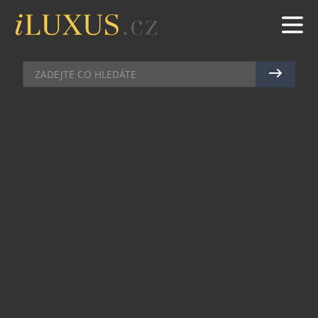
GASTRO
|
6.3.2015
|
MAREK ZELENÝ
GASTRONOMIE PODLE PAVLA
VÁCLAVÍKA
Spa hotel Lanterna se čtyřmi hvězdičkami patří k
nejvyhledávanějším wellness hotelům na Moravě.
Vyniká osobní atmosférou, vysokou úrovní služeb,
bohatými možnostmi relaxace, kvalitní krajovou
gastronomií a nabídkou volnočasových aktivit v
neporušené přírodě CHKO Beskydy.