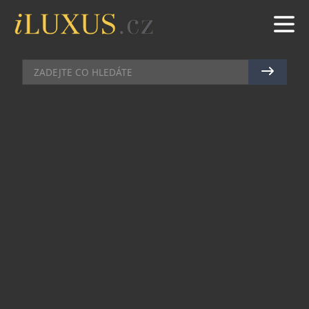
DIAMANTY
|
30.3.2015
|
JAN PEŠEK
IKONICKÁ KOLEKCE BVLGARI –
BVLGARI SLAVÍ 40. VÝROČÍ
Vše začalo v roce 1975 s hodinkami BVLGARI
ROMA, které o dva roky později daly vzniknout
kolekci BVLGARI- BVLGARI. Logo se tak poprvé
stalo součástí silného a rozpoznatelného
designu. Tento rok, u příležitosti oslav
výjimečného 40. výročí, představuje Bulgari
exkluzivní náhrdelník věnovaný městu Řím, které
je zároveň domovem a nekonečnou inspirací
značky Bulgari. Nový náhrdelník provedený v 18kt