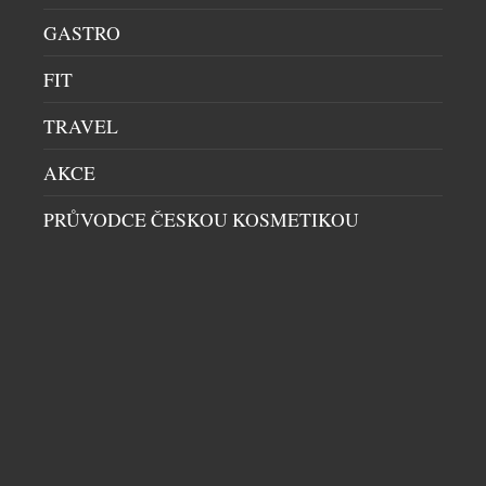
GASTRO
FIT
TRAVEL
AKCE
PRŮVODCE ČESKOU KOSMETIKOU
PODZIMNÍ EDICE BLUE BOOK, TIFFANY
CÉLESTE, JE NA SVĚTĚ
DIAMANTY
|
25.9.2024
Společnost Tiffany & Co. oznamuje třetí a