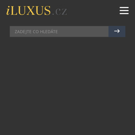
AUTA
|
7.4.2015
|
MAREK ZELENÝ
KRUŠOVICE PŘIVÍTAJÍ RALLYE
VETERÁNŮ
Královský pivovar Krušovice se chystá na
ojedinělou událost – a na své si tentokrát přijdou
především fandové veteránů. Přímo v areálu, v
sobotu 25. dubna proběhne veteránská rallye 7
CASTLES TRIAL a brány pivovaru budou otevřené
pro širokou veřejnost. Vozy budou na nádvoří k
prohlédnutí od 12:00 do 14:00 hodin. Návštěvníci
se mohou těšit nejen na krušovické pivo po
dojezdu etap, ale také na exkurzi do výrobních