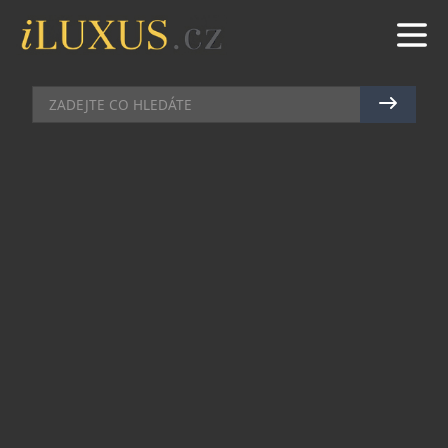
BARY
|
14.4.2015
|
MAREK ZELENÝ
KRUŠOVIČTÍ SLÁDCI PŘIPRAVILI
HOKEJOVÝ SAAZ LATE LEŽÁK
Unikátní novinku, hokejový SAAZ LATE ležák,
uvařili krušovičtí sládci pro sportovní fanoušky a
pivní fajnšmekry u příležitosti Mistrovství světa
IIHF v ledním hokeji 2015. Dvanáctistupňový
ležák je pouze z jedné odrůdy žateckého
pozdního chmele SAAZ LATE a výjimečnost
tohoto za studena chmeleného sezónního piva je
ve výraznější chmelové chuti a vůni. Ve vybraných
restauracích a hospodách se pípy roztočí 1.