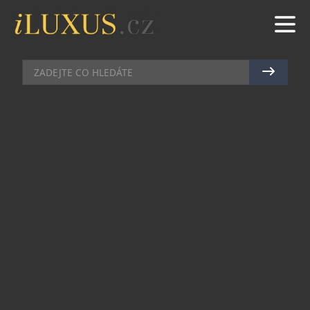
AKCE
|
13.4.2015
|
JAN PEŠEK
LUDĚK SERYN OTEVŘEL SVŮJ
HODINÁŘSKÝ A KLENOTNICKÝ
ATELIÉR
Český nezávislý klenotník a hodinář Luděk Seryn
otevřel v polovině dubna slavnostně svůj nový
ateliér na pražských Vinohradech. Mohelnický
rodák, který ještě do konce loňského roku vyráběl
hodinky na zakázku na Moravě, se rozhodl
přesídlit své působiště do Prahy a jít tak naproti
poptávce po luxusním zboží, která zde stále roste.
Při této příležitosti navíc oficiálně předal první