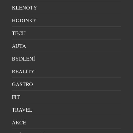
Institut vzniká jako společný projekt tří […]
KLENOTY
HODINKY
TECH
AUTA
BYDLENÍ
REALITY
GASTRO
FIT
VODNÍ HLADINA OTISKNUTÁ DO KŘIŠŤÁLU
TRAVEL
UMĚNÍ
|
30.7.2026
Sklářský výtvarník František Jungvirt přichází s
AKCE
volným pokračováním svých autorských