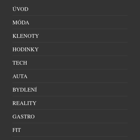
Co se stane, když se francouzská preciznost potká s
ÚVOD
nespoutanou energií Barbadosu? Vznikne Citadelle
Bajan – limitovaná edice ginu, která dokazuje, že i
MÓDA
francouzská elegance si umí zout boty a tančit bosá
v písku. Spojuje v sobě umění značky Citadelle s
KLENOTY
duší ostrova, kde se zrodil rum. Výsledkem je jedna
HODINKY
z nejzajímavějších novinek letošního roku. […]
TECH
AUTA
BYDLENÍ
REALITY
GASTRO
FIT