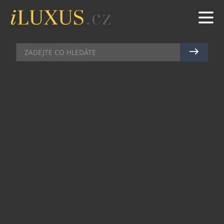
DOMÁCÍ BAR
|
15.6.2015
|
MAREK ZELENÝ
DOM PÉRIGNON VINTAGE 2005
– PŘES PŘEKÁŽKY KE HVĚZDÁM
Od samotných počátků značky Dom Pérignon je
cílem každého Chef de Cave co nejlépe
vystihnout charakter mimořádných ročníků.
Nejde zde jen o výraz, ale o dosažení ideálu.
Nutnou podmínkou je znalost toho, jak se
vypořádat s rozmanitými výzvami, které každý
rok přináší. Žádné jiné víno značky Dom Pérignon
neztělesňuje výše uvedenou filozofii lépe než
Vintage 2005, které se k nám nyní dostává ve své