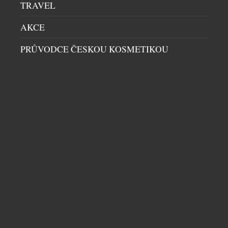
TRAVEL
AKCE
PRŮVODCE ČESKOU KOSMETIKOU
LETNÍ BUBLINKY: OSVĚŽENÍ, KTERÉ PATŘÍ NA
LED
DOMÁCÍ BAR
|
30.6.2026
Léto propuklo v celé své síle a ním přichází chuť na
něco víc než jen na obyčejný vychlazený nápoj.
Champagne Riviera Demi Sec a Anna de Codorníu
Ice Edition ukazují, že šumivá vína mohou
nabídnout úplně nový zážitek, pokud se servírují s
kostkami ledu. Právě tehdy se naplno rozvine jejich
jemná sladkost, jiskřivá svěžest i […]