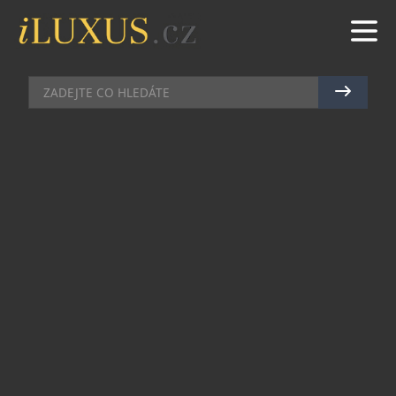
DEGUSTACE
|
3.7.2015
|
JAN PEŠEK
AUTENTICKÁ FRANCOUZSKÁ
ATMOSFÉRA POD KARLOVÝM
MOSTEM
Ve dnech od 14. – 19. července se náměstí Na
Kampě již poosmé promění v pulzující
francouzskou čtvrť, která milovníkům jídla
zprostředkuje neobyčejný gurmánský a kulturní
zážitek. Malebné náměstí pod Karlovým mostem
se stane dějištěm Francouzských trhů a
návštěvníci se mohou těšit na vybrané lahůdky
francouzské kuchyně, výtečné víno, bohatý