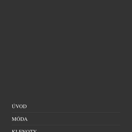
velkorysý prezentační prostor produkty značek jako
Estée Lauder, Clinique, MAC, Tom Ford Beauty […]
BRITSKÁ ZNAČKA ANTHONY’S OTEVŘELA
NOVÝ BUTIK VE FASHION ARENA PRAGUE
OUTLET
BUTIKY
|
24.9.2024
Nejnavštěvovanější české outletové centrum,
ÚVOD
Fashion Arena Prague Outlet, v půli září otevřelo
MÓDA
nový butik oblíbené módní značky Anthony’s.
Designový obchod o výměře 98 m² nabízí širokou
KLENOTY