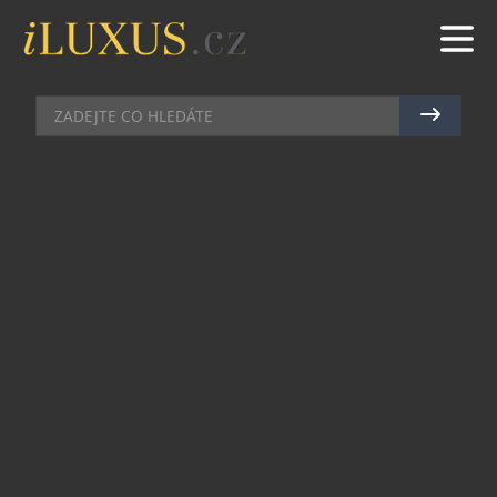
BUTIKY
|
9.7.2015
|
BŘETISLAV ROTT
ISAIA – MODERNÍ RUČNĚ ŠITÉ
ITALSKÉ OBLEKY S TRADICÍ
„Rozdíl mezi stylem a módou je kvalita.“ Břitký
citát slavného návrháře Giorgia Armaniho jako
by zcela popíraly italské obleky na míru značky
ISAIA
. Jsou kvalitní, mají styl a zároveň drží krok
s módou. Svůj pražský domov nalezly v
originálním butiku
UOMO NAPOLETANO
.