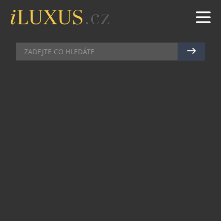
GASTRO
|
10.7.2015
|
MAREK ZELENÝ
LA TERRAZZA V KARLOVÝCH
VARECH SVÁDÍ ATMOSFÉROU
Kde se dobře v Karlových Varech najíst? To je
otázka, která trápila celý filmový festival
nejednoho návštěvníka. V samotném centru
prostě není kam jít. První se bohužel nabízí
restaurace Baron v hotelu Františka Palackého,
která je přímo na promenádě a je obklopena
luxusními butiky se šperky a hodinkami. Od těch
si bohužel vypůjčila pouze ceny. Na kvalitní
obsluhu zapomeňte a odpovídající jídlo taktéž.