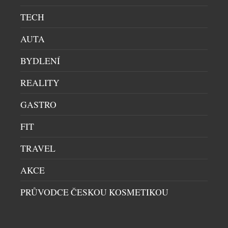
TECH
AUTA
BYDLENÍ
REALITY
GASTRO
BENJAMIN14: RESTAURACE, KDE JE HOST
FIT
SOUČÁSTÍ PŘÍBĚHU. KOMORNÍ KONCEPT Z
PRAHY PATŘÍ MEZI GASTRONOMICKOU
TRAVEL
ŠPIČKU
AKCE
RESTAURACE
|
29.7.2026
Ve světě fine diningu často rozhoduje počet stolů,
PRŮVODCE ČESKOU KOSMETIKOU
velikost prostoru nebo okázalost interiéru.
Restaurace Benjamin14, která otevřela své dveře v
roce 2018 v pražských Vršovicích, se vydala přesně