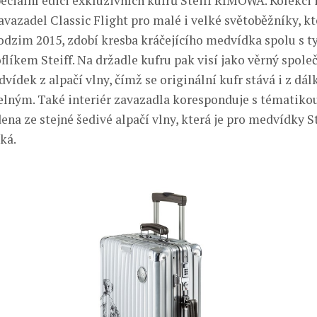
peciální edici exkluzivních kufrů Steiff RIMOWA. Kolekci
avazadel Classic Flight pro malé i velké světoběžníky, k
podzim 2015, zdobí kresba kráčejícího medvídka spolu s 
líkem Steiff. Na držadle kufru pak visí jako věrný spole
ídek z alpačí vlny, čímž se originální kufr stává i z dál
lným. Také interiér zavazadla koresponduje s tématiko
ena ze stejné šedivé alpačí vlny, která je pro medvídky St
ká.