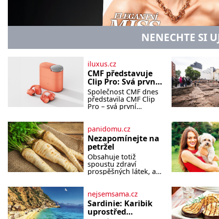
NENECHTE SI U
iluxus.cz
CMF představuje
Clip Pro: Svá první
otevřená
Společnost CMF dnes
sluchátka
představila CMF Clip
Pro – svá první
otevřená sluchátka,
vytvořená s cílem
nabídnout zážitek z
panidomu.cz
poslechu, který působí
Nezapomínejte na
stejně přirozeně, jako
petržel
zní. CMF Clip Pro jsou
Obsahuje totiž
navržena pro lid
spoustu zdraví
prospěšných látek, a
dokonce je
považována za
tuzemskou
nejsemsama.cz
superpotravinu.
Sardinie: Karibik
Zázrak plný vitaminů V
uprostřed
petrželi najdete