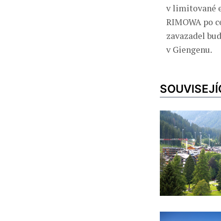
v limitované e
RIMOWA po cel
zavazadel bud
v Giengenu.
SOUVISEJÍ