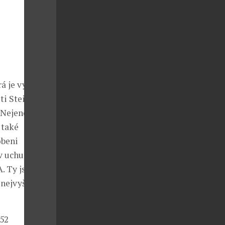
á je vyražena
i Steiff
 Nejenom, že
 také
obeni
 uchu.
. Ty jsou
 nejvyšší
 52