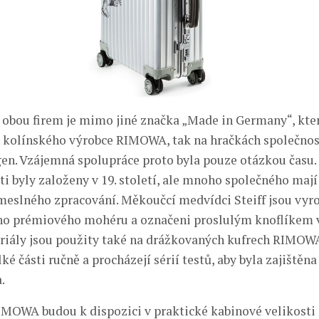
obou firem je mimo jiné značka „Made in Germany“, kter
h kolínského výrobce RIMOWA, tak na hračkách společnost
en. Vzájemná spolupráce proto byla pouze otázkou času.
ti byly založeny v 19. století, ale mnoho společného mají
meslného zpracování. Měkoučcí medvídci Steiff jsou vyr
ho prémiového mohéru a označeni proslulým knoflíkem v
riály jsou použity také na drážkovaných kufrech RIMOWA
ké části ručně a procházejí sérií testů, aby byla zajištěna
.
RIMOWA budou k dispozici v praktické kabinové velikosti