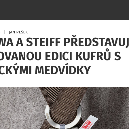
5
|
JAN PEŠEK
A A STEIFF PŘEDSTAVUJ
OVANOU EDICI KUFRŮ S
ICKÝMI MEDVÍDKY