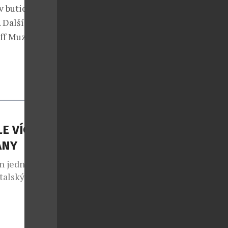
v buticích
 Dalších 250
iff Muzeu
E VÍCE
ÁNY
n jedním z
italských
uzivní
í
osféra, která
, sportovní