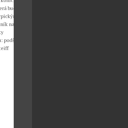
 ikonických
terá bude
typickým
čník na cesty
ky
u: podšívka
eiff