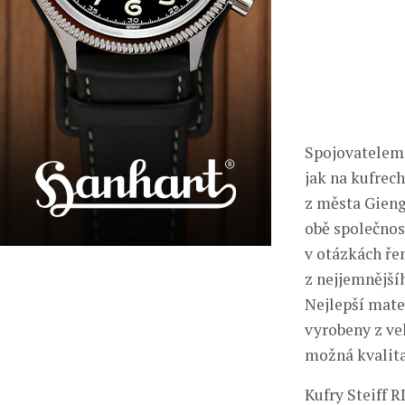
Spojovatelem 
jak na kufrec
z města Gieng
obě společnos
v otázkách ře
z nejjemnější
Nejlepší mate
vyrobeny z vel
možná kvalita
Kufry Steiff 