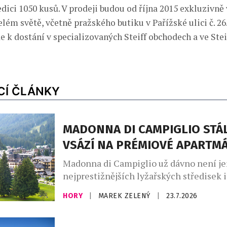
dici 1050 kusů. V prodeji budou od října 2015 exkluzivně 
ém světě, včetně pražského butiku v Pařížské ulici č. 26.
e k dostání v specializovaných Steiff obchodech a ve Ste
CÍ ČLÁNKY
MADONNA DI CAMPIGLIO STÁL
VSÁZÍ NA PRÉMIOVÉ APARTM
Madonna di Campiglio už dávno není je
nejprestižnějších lyžařských středisek 
Dolomit. Stále více se proměňuje v exkl
HORY
|
MAREK ZELENÝ
|
23.7.2026
alpskou adresu, kde se snoubí prvotřídn
hoteliérství, soukromé rezidence a atm
každou zimu přitahuje světové celebrity