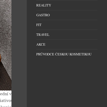
REALITY
GASTRO
FIT
TRAVEL
AKCE
PRŮVODCE ČESKOU KOSMETIKOU
řední výrobce
iativou a