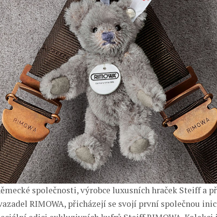
německé společnosti, výrobce luxusních hraček Steiff a p
vazadel RIMOWA, přicházejí se svojí první společnou inic