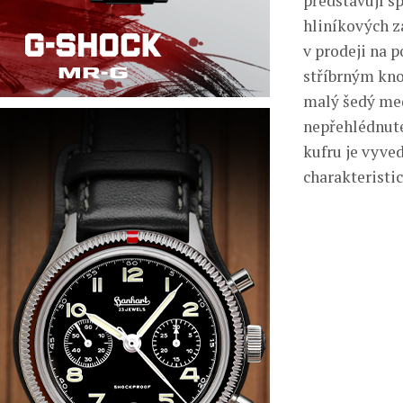
představují s
hliníkových z
v prodeji na 
stříbrným knof
malý šedý medv
nepřehlédnute
kufru je vyved
charakteristic