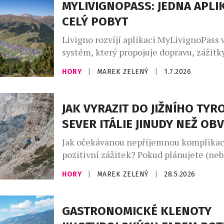
MYLIVIGNOPASS: JEDNA APLI
hvězdy i milovníky nenápadného luxusu
CELÝ POBYT
sezonu se středisko připravuje ve velké
Celková ubytovací kapacita […]
Livigno rozvíjí aplikaci MyLivignoPass 
systém, který propojuje dopravu, zážitky
služby do jednoho konceptu. Cílem je n
HORY
|
MAREK ZELENÝ
|
1.7.2026
návštěvníkům pobyt, který nezačíná př
nekončí odjezdem, ale přirozeně se rozš
autentické poznávání místa, lidí i alps
JAK VYRAZIT DO JIŽNÍHO TYR
životního stylu. MyLivignoPass se poso
SEVER ITÁLIE JINUDY NEŽ OB
úroveň jako komplexní aplikace, díky 
návštěvníci objevovat […]
Jak očekávanou nepříjemnou komplikac
pozitivní zážitek? Pokud plánujete (neb
sobotu vyrazit do Jižního Tyrolska na sev
HORY
|
MAREK ZELENÝ
|
28.5.2026
zvolte jinou cestu než obvykle tu nejpř
šanci minout největší kolony a objevit d
alpsko-dolomitského prostoru. A v kon
GASTRONOMICKÉ KLENOTY
pravděpodobně i ušetříte čas. Poslední