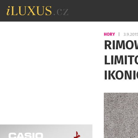
HORY
|
3.9.201
RIMOW
LIMIT
IKON