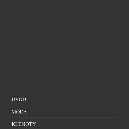
PARTNERSTVÍ POHÁNĚNÉ ÚČELEM
PÁNSKÉ HODINKY
|
4.8.2026
Značka Luminox spojila síly s neziskovou
organizací FORCE BLUE. Výsledkem jsou výjimečné
hodinky, za jejichž vznikem stojí elitní vojenští
potápěči, kteří dnes místo bojových operací
zachraňují mořský život. Nové oficiální hodinky
Luminox FORCE BLUE byly od začátku do konce
formovány přímými podněty vysloužilých členů
Navy SEALs a potápěčů ze speciálních jednotek.
Jsou určeny pro muže, […]
ÚVOD
MÓDA
KLENOTY