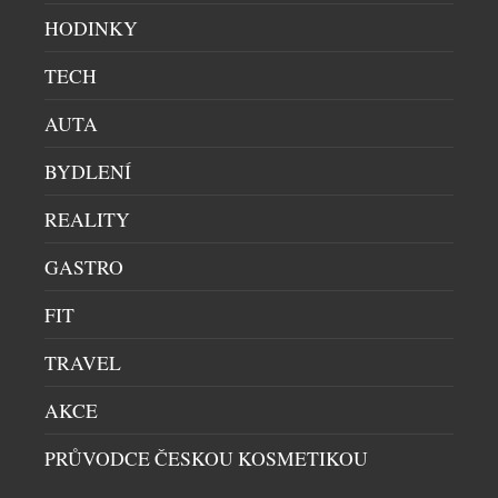
HODINKY
TECH
VZKŘÍŠENÁ SICURA EXKLUZIVNĚ V NABÍDCE
ATELIÉRU CHRONOSHOP
AUTA
HODINKY
|
30.7.2026
BYDLENÍ
Na některé návraty se čeká dlouhá desetiletí. Přesně
takový je příběh švýcarské značky Sicura, jejíž
REALITY
jméno se po 47 letech znovu objevuje na číselnících
GASTRO
mechanických hodinek. Pro sběratele je to událost,
která přesahuje běžné uvedení nového modelu.
FIT
Sicura totiž nikdy nebyla obyčejnou hodinářskou
značkou – byla symbolem odvahy experimentovat a
TRAVEL
hledat technická řešení, která předběhla […]
AKCE
PRŮVODCE ČESKOU KOSMETIKOU