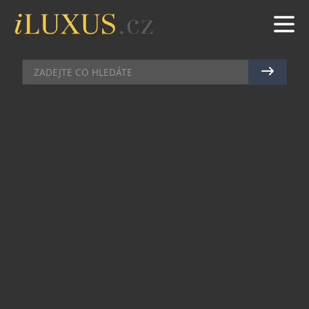
HODINKY
|
22.9.2015
|
JAN PEŠEK
AUDEMARS PIGUET S NOVÝM
VĚČNÝM KALENDÁŘEM LINIE
ROYAL OAK