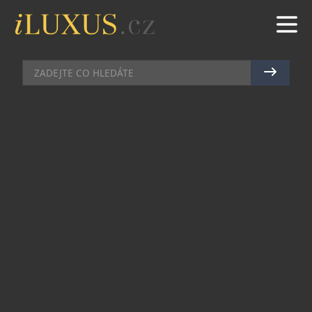
HI-END AUDIO
|
22.9.2015
|
MAREK ZELENÝ
PRVOTŘÍDNÍ ZVUK
PŘENOSNÉHO REPRODUKTORU
MARSHALL
Svým vzhledem a zvukem nepochybně patří do
rodiny Marshall. Nemyslíte? Stačí odpojit kabely
a rozjet show kdekoliv se právě nacházíte! Právě
v tomto kouzlu spočívá ojedinělost nového
přírůstku přenosných reproduktorů. Model
Killburn, jakožto nejhlasitější reproduktor ve svojí
kategorii, nastavuje zcela novou laťku pro své
soupeře. Je kompaktním hrdinou s houževnatým