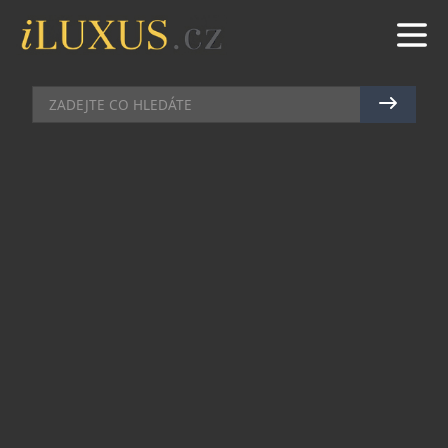
DOMÁCÍ BAR
|
23.9.2015
|
MAREK ZELENÝ
JAMESON GINGER? ZLATO V
HRDLE!
Co si budete přát? Tato jednoduchá otázka v baru
nás může občas i zaskočit. Také se vám stává, že
nerozhodně tápete pohledem po okolí ve snaze
se rychle inspirovat? Usnadníme vám to. Dejte si
Jameson Ginger a příště budete mít odpověď
připravenou už přede dveřmi.