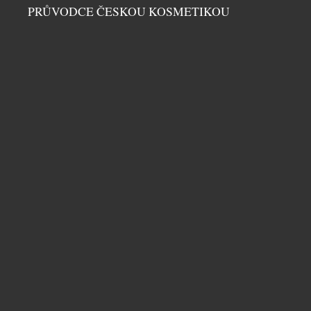
Léto propuklo v celé své síle a ním přichází chuť na
PRŮVODCE ČESKOU KOSMETIKOU
něco víc než jen na obyčejný vychlazený nápoj.
Champagne Riviera Demi Sec a Anna de Codorníu
Ice Edition ukazují, že šumivá vína mohou
nabídnout úplně nový zážitek, pokud se servírují s
kostkami ledu. Právě tehdy se naplno rozvine jejich
jemná sladkost, jiskřivá svěžest i […]
ABSOLUT TABASCO KONEČNĚ V ČESKÉ