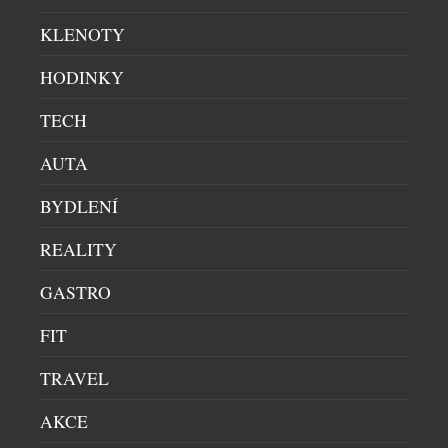
KLENOTY
HODINKY
TECH
AUTA
BYDLENÍ
REALITY
GASTRO
FIT
LETNÍ BUBLINKY: OSVĚŽENÍ, KTERÉ PATŘÍ NA
TRAVEL
LED
AKCE
DOMÁCÍ BAR
|
30.6.2026