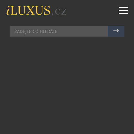
DOMÁCÍ BAR
|
9.10.2015
|
JAN PEŠEK
CHIVAS REGAL PŘEDSTAVUJE
THE ICON, NOVÝ SYMBOL
LUXUSU
Je to již více než sto let, co si značka Chivas Regal
vybudovala postavení první luxusní whisky na
světě a nyní přichází s novým symbolem luxusu ve
svém portfoliu, prémiovou Chivas Regal The Icon.
Ochutnat tento exkluzivní a velmi jemný blend
znamená vychutnat si whisky té nejvyšší kvality.
Dokonalé propojení tradice a zkušenosti Master
Blendera značky Colina Scotta dalo vzniknout