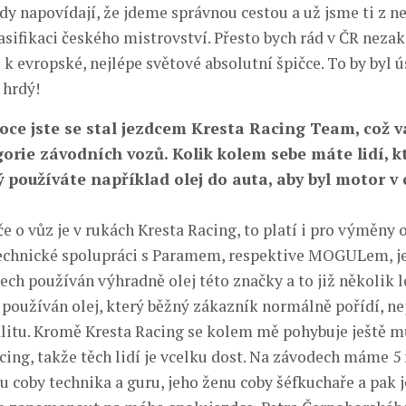
y napovídají, že jdeme správnou cestou a už jsme ti z ne
asifikaci českého mistrovství. Přesto bych rád v ČR nezak
 k evropské, nejlépe světové absolutní špičce. To by byl ú
 hrdý!
oce jste se stal jezdcem Kresta Racing Team, což 
gorie závodních vozů. Kolik kolem sebe máte lidí, kt
ý používáte například olej do auta, aby byl motor v 
 o vůz je v rukách Kresta Racing, to platí i pro výměny o
chnické spolupráci s Paramem, respektive MOGULem, je 
ech používán výhradně olej této značky a to již několik l
je používán olej, který běžný zákazník normálně pořídí, ne
litu. Kromě Kresta Racing se kolem mě pohybuje ještě mů
cing, takže těch lidí je vcelku dost. Na závodech máme 
 coby technika a guru, jeho ženu coby šéfkuchaře a pak j