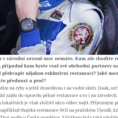
u v závodní sezoně moc nemáte. Kam ale chodíte r
 případně kam byste vzal své obchodní partnery na
ěl překvapit nějakou exkluzivní restaurací? Jaké me
te přednost a proč?
dím na ryby a ještě donedávna i na vodní skútr. Jinak, ur
rád zajdu do opravdu pěkné restaurace a to i na závodech.
h lokalitách je však složité něco vůbec najít. Příjemným
například thajská restaurace NOI na pražském Újezdě, kd
 Thai nudle v České republice. Zážitkem byla také návštěv