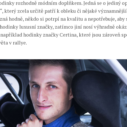
hodinky rozhodně módním doplňkem. Jedná se o jediný o
, který zcela určitě patří k obleku či nějaké významnější 
ná hodně, někdo si potrpí na kvalitu a nepotřebuje, aby s
hodinky luxusní značky, zatímco jiní nosí výhradně okáza
například hodinky značky Certina, které jsou zároveň 
ěta v rallye.