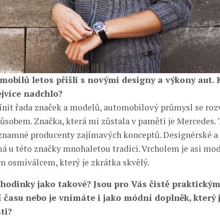
mobilů letos přišli s novými designy a výkony aut. 
jvíce nadchlo?
ínit řada značek a modelů, automobilový průmysl se rozv
sobem. Značka, která mi zůstala v paměti je Mercedes. 
znamné producenty zajímavých konceptů. Designérské a
má u této značky mnohaletou tradici. Vrcholem je asi m
ým osmiválcem, který je zkrátka skvělý.
hodinky jako takové? Jsou pro Vás čistě praktický
 času nebo je vnímáte i jako módní doplněk, který 
ti?