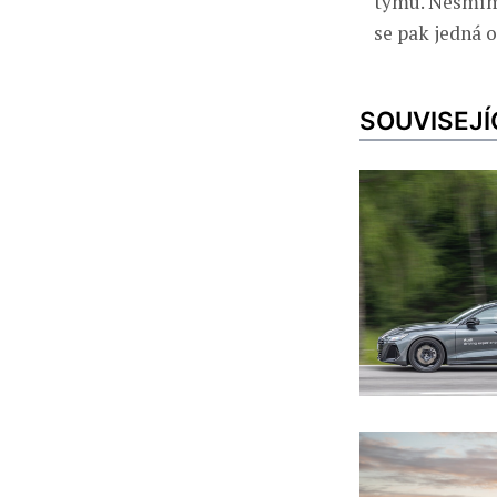
týmu. Nesmím
se pak jedná 
SOUVISEJÍ