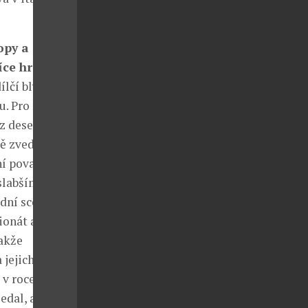
opy a
íce hrdý?
ílčí blýsknutí,
u. Pro mě byla
z deseti
mě zvedne
ní považovali
 slabším
dní scéně
ionát a jen
akže
 jejich
 v roce 2015
edal, ale