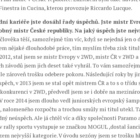
 Finestra in Cucina, kterou provozuje Riccardo Lucque.
dní kariéře jste dosáhl řady úspěchů. Jste mistr Evr
bný mistr České republiky. Na jaký úspěch jste nejv
lověka těší, samozřejmě tím víc, když se nejedná jen o d
kem nějaké dlouhodobé práce, tím myslím třeba zisk titul
2012, stal jsem se mistr Evropy v 2WD, mistr ČR v 2WD a 
h závodů jsem jich deset také vyhrál. To vám samozřej
le zároveň trošku odebere pokoru. Následující roky by ji
pěch, v 2013 jsem se stal opět mistrem ČR a to s o třídu
konkurenci v 2WD, předvedl jsem se i dobře na mezináro
. V roce 2014 jsem dlouho vedl juniorských evropský šamp
 nalomeného rozpočtu a trochou smůly mi titul utekl. T
ný neúspěch. Ale já chtěl víc a díky společnosti Paramo a
 v rally sportu vystupuje se značkou MOGUL ,dostal šanci
zem nejvyšší kategorie. V úvodu sezóny jsem se trošku hl