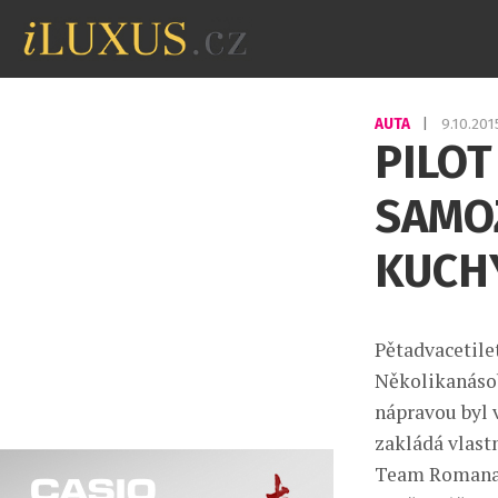
AUTA
|
9.10.20
PILOT
SAMOZ
KUCH
Pětadvacetilet
Několikanásob
nápravou byl 
zakládá vlast
Team Romana K