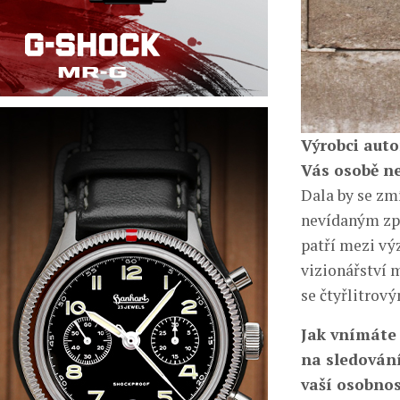
Výrobci auto
Vás osobě ne
Dala by se zm
nevídaným způ
patří mezi vý
vizionářství 
se čtyřlitrov
Jak vnímáte 
na sledování
vaší osobnos