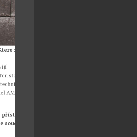
Které z aut
íjí
Ten stabilně
 technické
odel AMG GT S
m přístrojem
je součástí