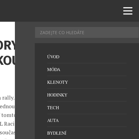
ORY,
KOU
ÚVOD
MÓDA
KLENOTY
HODINKY
rally.
jednou
TECH
V tomto roce
AUTA
UL Racing
 současné
BYDLENÍ