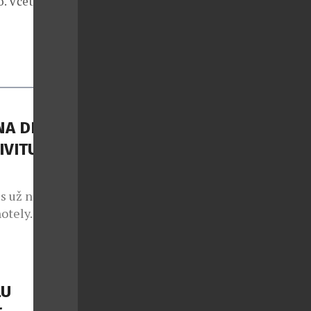
. Včetně VIP
A DI
IVITU
s už nejde
otely. Stále
tvářet
to potvrzuje
tví se
součástí
LU
ojení