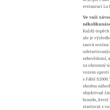
restauraci La
Ve vaší závo
několikanáso
Každý úspěch č
ale je výsled
snová sezóna 
odstartovanýc
sebevědomí, a
za ohromný ús
vozem oproti 
s Fábií S2000
shodou náhod,
objektivně žád
brandu, který
startovat s vo