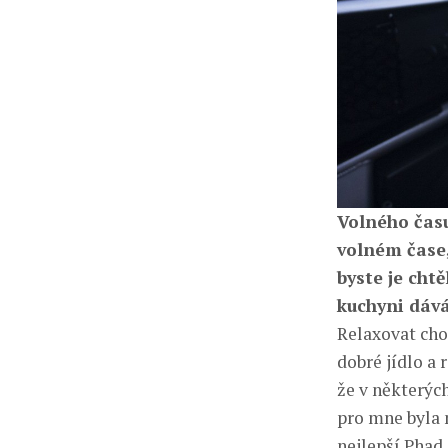
Volného čas
volném čase,
byste je cht
kuchyni dává
Relaxovat cho
dobré jídlo a 
že v některýc
pro mne byla 
nejlepší Phad