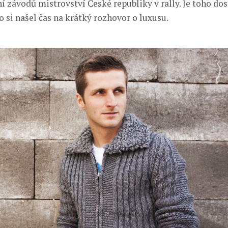
í závodů mistrovství České republiky v rally. Je toho dos
 si našel čas na krátký rozhovor o luxusu.