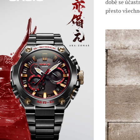
době se účastn
přesto všechno