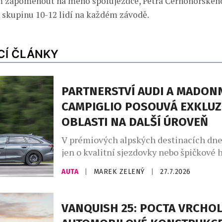
 zapomenout na mého spolujezdce, Petra Černohorského
o skupinu 10-12 lidí na každém závodě.
CÍ ČLÁNKY
PARTNERSTVÍ AUDI A MADONN
CAMPIGLIO POSOUVÁ EXKLUZ
OBLASTI NA DALŠÍ ÚROVEŇ
V prémiových alpských destinacích dne
jen o kvalitní sjezdovky nebo špičkové h
větší roli hrají značky, které dokážou do
AUTA
|
MAREK ZELENÝ
|
27.7.2026
charakter místa. Madonna di Campiglio 
už dvanáct let prostřednictvím partners
společností Audi, jež se stala nedílnou 
VANQUISH 25: POCTA VRCHO
života tohoto prestižního střediska. Sp