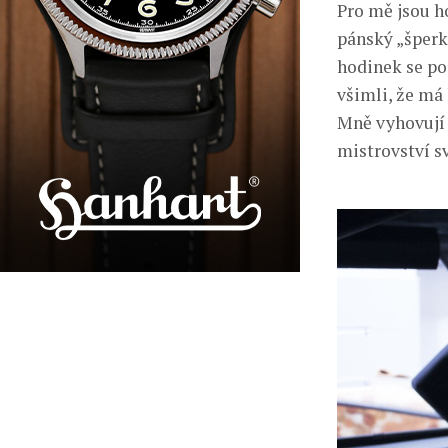
Pro mě jsou 
pánský „šperk“
hodinek se poz
všimli, že má 
Mně vyhovují 
mistrovství sv