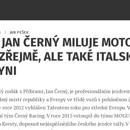
15
|
JAN PEŠEK
 JAN ČERNÝ MILUJE MOT
ŘEJMĚ, ALE TAKÉ ITALS
YNI
ý rodák z Příbrami, Jan Černý, je profesionálním jezdcem 
ný mistr republiky a Evropy ve třídě vozů s poháněnou 
v roce 2012 vyhlášen Talentem roku pro střední Evropu. 
ní tým Černý Racing. V roce 2015 vstoupil do týmu MOG
resty, doposud nejúspěšnějšího českého jezdce rally. V