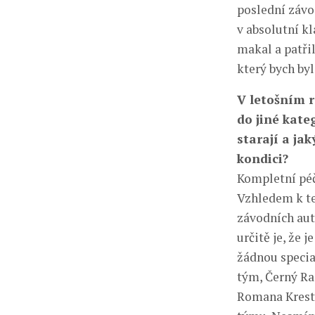
poslední závod
v absolutní kl
makal a patřil
který bych byl
V letošním r
do jiné kate
starají a jak
kondici?
Kompletní péče
Vzhledem k te
závodních aut
určitě je, že 
žádnou specia
tým, Černý Ra
Romana Krestu