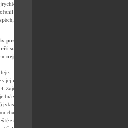
jrychlejších
ořenil, ale
spěch, na
vás posunulo
eří se o vás
co nejlepší
leje.
v jejich
et. Zajímavé
jedná se o
j vlastní
5 mechaniků,
eště zástupce