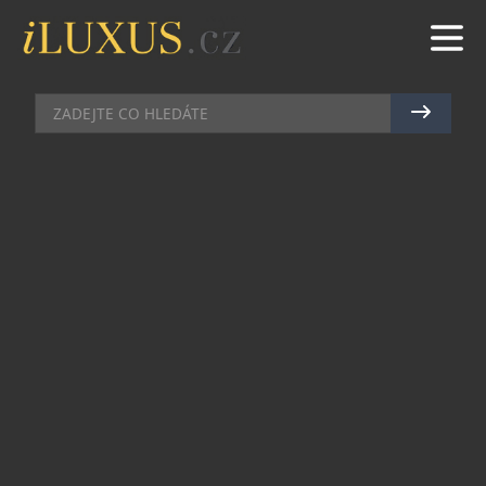
MÓDA
|
2.12.2015
|
BŘETISLAV ROTT
BRÝLE ALAIN MIKLI –
DOKONALÁ SOUHRA BAREV,
MOTIVŮ A TVARŮ
OPTIKA POLÁK, česká rodinná firma s více než
dvacetiletou tradicí, představuje výběr novinek
brýlí francouzské značky Alain Mikli. Nové
unikátní modely nejsou jen funkčním, ale díky
svým netradičním tvarům, barvám a motivům,
jsou i efektním módním doplňkem, který dokáže
podtrhnout osobnost svého nositele. Dagmar
Poláková, spolumajitelka OPTIKA POLÁK,