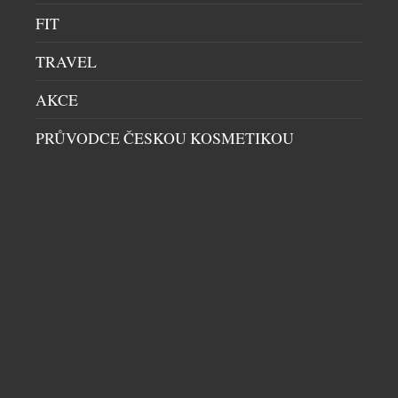
FIT
TRAVEL
AKCE
PRŮVODCE ČESKOU KOSMETIKOU
UŽÍVEJTE LÉTO VE STYLU GOLDBERGH S
KOLEKCÍ CLUB CAPRI
DÁMSKÝ SVĚT
|
28.7.2026
Léto je v plném proudu a podle značky Goldbergh
patří slunci, pohybu a středomořské eleganci.
Kolekce Club Capri vás přenese na legendární
italský ostrov, s jeho uvolněnou atmosférou a
nenuceným luxusem, který Capri už po desetiletí
symbolizuje. V kolekci najdete stylové modely na