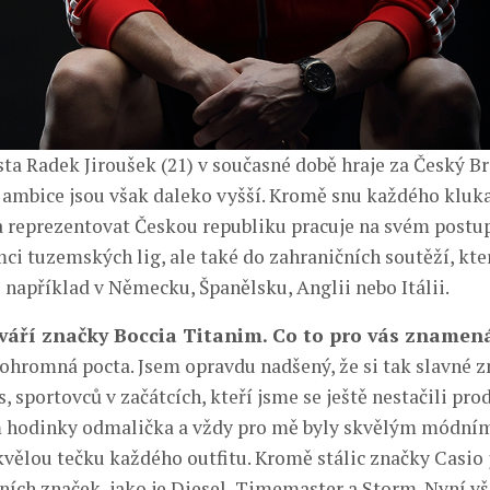
sta Radek Jiroušek (21) v současné době hraje za Český Br
o ambice jsou však daleko vyšší. Kromě snu každého kluka
 reprezentovat Českou republiku pracuje na svém postup
i tuzemských lig, ale také do zahraničních soutěží, kter
 například v Německu, Španělsku, Anglii nebo Itálii.
 tváří značky Boccia Titanim. Co to pro vás znamen
 ohromná pocta. Jsem opravdu nadšený, že si tak slavné 
, sportovců v začátcích, kteří jsme se ještě nestačili prod
 hodinky odmalička a vždy pro mě byly skvělým módní
kvělou tečku každého outfitu. Kromě stálic značky Casio 
ch značek, jako je Diesel, Timemaster a Storm. Nyní v