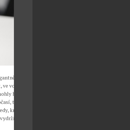
gantně. Chci
t, ve volném
 mohly hodinky
časí, tak rád
tedy, kromě
vydrží. Chci