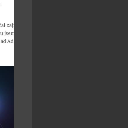
.
al zajímat o
tu jsem však
ad Adidas.