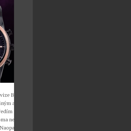
vize B stále
iným a tak
ředím se zde
doma neuvařím
 Naopak. Já