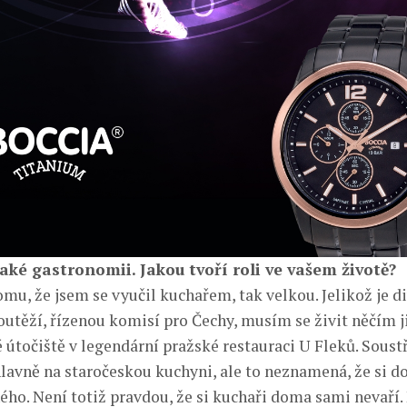
také gastronomii. Jakou tvoří roli ve vašem životě?
u, že jsem se vyučil kuchařem, tak velkou. Jelikož je di
utěží, řízenou komisí pro Čechy, musím se živit něčím j
é útočiště v legendární pražské restauraci U Fleků. Soust
avně na staročeskou kuchyni, ale to neznamená, že si 
ého. Není totiž pravdou, že si kuchaři doma sami nevaří.