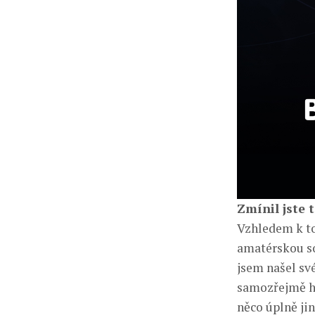
Zmínil jste 
Vzhledem k tom
amatérskou so
jsem našel sv
samozřejmě hl
něco úplně jin