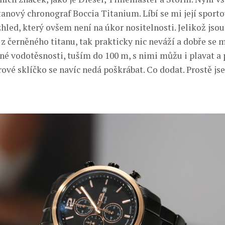
tanový chronograf Boccia Titanium. Líbí se mi její sporto
hled, který ovšem není na úkor nositelnosti. Jelikož jso
z černěného titanu, tak prakticky nic neváží a dobře se mi
né vodotěsnosti, tuším do 100 m, s nimi můžu i plavat a p
rové sklíčko se navíc nedá poškrábat. Co dodat. Prostě jse