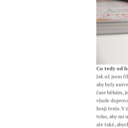
Co tedy od h
Jak už jsem ř
aby byly univ
čase běhám, j
všude doprová
hraji tenis. 
toho, aby mi 
ale také, aby