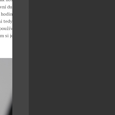
vní duch,
u hodinky
 tedy i nosí.
oužívat je při
m si je