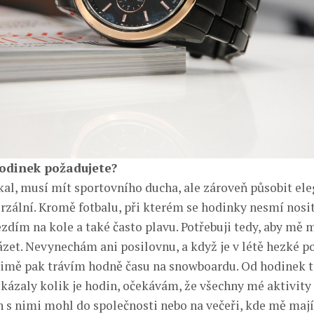
odinek požadujete?
íkal, musí mít sportovního ducha, ale zároveň působit ele
erzální. Kromě fotbalu, při kterém se hodinky nesmí nosi
ezdím na kole a také často plavu. Potřebuji tedy, aby mě
zet. Nevynechám ani posilovnu, a když je v létě hezké po
V zimě pak trávím hodně času na snowboardu. Od hodinek 
ukázaly kolik je hodin, očekávám, že všechny mé aktivity 
ch s nimi mohl do společnosti nebo na večeři, kde mě mají