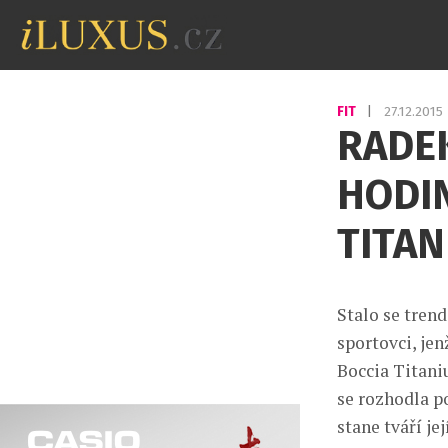
FIT
|
27.12.2015
RADEK
HODI
TITA
Stalo se tren
sportovci, je
Boccia Titan
se rozhodla p
stane tváří je