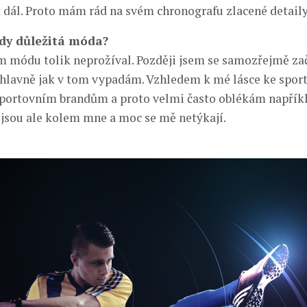
 dál. Proto mám rád na svém chronografu zlacené detaily
edy důležitá móda?
m módu tolik neprožíval. Později jsem se samozřejmě zač
 hlavně jak v tom vypadám. Vzhledem k mé lásce ke spor
sportovním brandům a proto velmi často oblékám napříkl
jsou ale kolem mne a moc se mě netýkají.