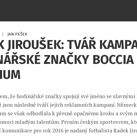
|
JAN PEŠEK
 JIROUŠEK: TVÁŘ KAMP
NÁŘSKÉ ZNAČKY BOCCIA
NIUM
dem, že hodinářské značky spojují své jméno se slavnými 
nž jsou následně tváří jejich reklamních kampaní. Němec
ium se však odhodlala k přesně opačnému kroku a svým
omoci mladým talentům. Prvním českým sportovcem, kte
jí komunikace pro rok 2016 je nadaný fotbalista Radek Jir