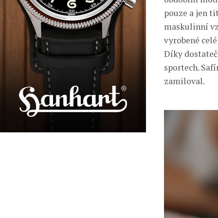
pouze a jen ti
maskulinní vz
vyrobené celé 
Díky dostateč
sportech. Safí
zamiloval.