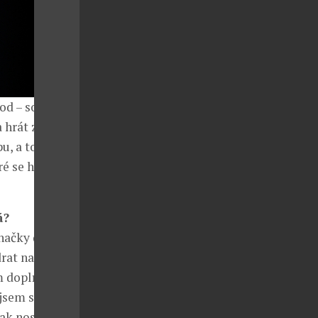
od – soutěž
 hrát za
u, a to
é se hrají na
á?
značky dokáží
rat na vrchol.
m doplňkem.
jsem si prošel
šak nosím