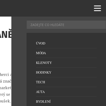
ANĚ
ÚVOD
MÓDA
KLENOTY
HODINKY
herci a
ká značka
TECH
 marketingem
AUTA
rý se tak
oušek.
BYDLENÍ