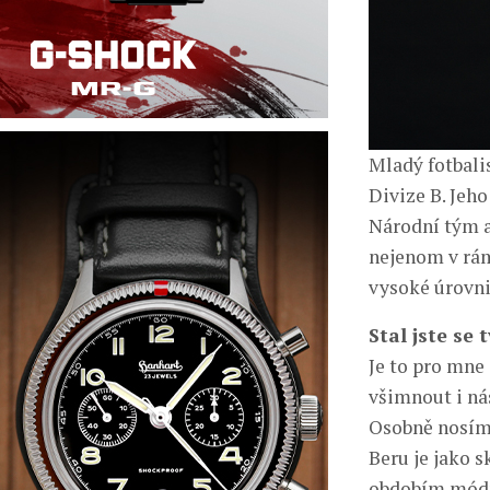
Mladý fotbali
Divize B. Jeh
Národní tým a
nejenom v rámc
vysoké úrovni
Stal jste se
Je to pro mne
všimnout i nás
Osobně nosím
Beru je jako s
obdobím módní