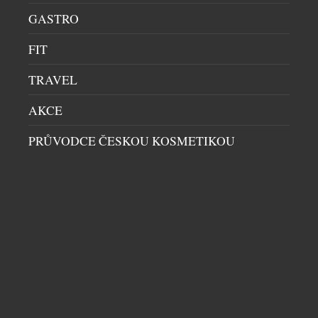
cestujícím devět dalších destinací v jižní a střední
GASTRO
Africe a usnadní navazující cestování napříč
regionem. Zároveň reaguje na rostoucí poptávku po
FIT
cestování do Jihoafrické republiky, zejména z
evropských trhů. Po získání všech potřebných
TRAVEL
regulatorních schválení budou moci zákazníci
Emirates […]
AKCE
PRŮVODCE ČESKOU KOSMETIKOU
LIDÉ NECHTĚJÍ FOTIT OBČANKU. REGISTRACE
PŘES BANK ID FUNGUJE VÝRAZNĚ LÉPE NEŽ
KLASICKÉ OVĚŘENÍ
HIGH SOCIETY
|
21.7.2026