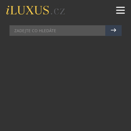
HIGH SOCIETY
|
27.1.2016
|
JAN PEŠEK
WHITE AGENCY UVÁDÍ NOVÝ DIY
ATELIÉR PRO NEVĚSTY
Představte si, že máte možnost setkat se
s profesionály, kteří se podílejí na přípravě těch
nejkrásnějších, nejexkluzivnějších a nejsnovějších
svateb. Profíků, pro které nic není nemožné a
zařídí vše, co si nastávající svatebčané usmyslí. A
máte možnost s nimi strávit tvůrčí den a načerpat
jejich zkušenosti a praktické dovednosti, abyste si
svůj velký den navrhla, naplánovala a uskutečnila
přesně podle svého.