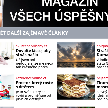
JÍT DALŠÍ ZAJÍMAVÉ ČLÁNKY
skutecnepribehy.cz
enigma
Dovolte lásce, aby
Straš
si vás našla
Dumas
písek
Už jsem ani
V indi
ze kt
nedoufala, že mě něco
státu 
zlo?
tak krásného potká.
nacház
Až v pětapadesáti jsem
které 
zažila lásku na první
temnou
pohled. Poprvé jsem
tomu p
rezidenceonline.cz
nejse
se vdávala, když mi
písek t
Prostor, který roste
Tiram
bylo dvacet. Oba jsme
má plá
s dítětem
masca
byli mladí a byl to tak
netypi
kávo
Je to svět, který se
Slavný 
říkajíc sňatek z
Nakoli
vyvíjí a proměňuje od
ideální
rozumu. Rodiče nás
prvních dětských
rodinn
dali dohromady, Toník
krůčků až po
slavnos
byl dobře zaopatřený
dospívání. Správně
jeho př
mladý muž. Manželství