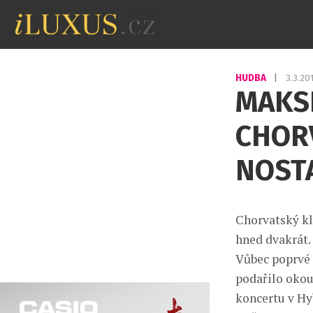
HUDBA
|
3.3.2
MAKSI
CHOR
NOSTA
Chorvatský kl
hned dvakrát. 
Vůbec poprvé 
podařilo okou
koncertu v Hyb