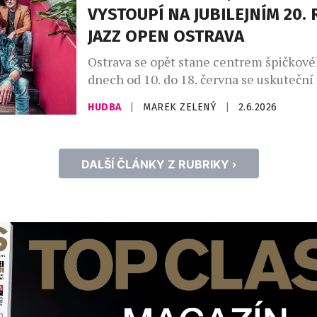
nejcharismatičtějších zpěváků frankofo
VYSTOUPÍ NA JUBILEJNÍM 20.
posledních pětadvaceti let. Po vyproda
JAZZ OPEN OSTRAVA
Ostrava se opět stane centrem špičkové
dnech od 10. do 18. června se uskuteční j
20. ročník festivalu, a to díky podpoře s
HUDBA
|
MAREK ZELENÝ
|
2.6.2026
města Ostravy a městských obvodů Mor
a Přívozu, Slezské Ostravy a za přispěn
s.r.o. a dalších partnerů. I letos nabídn
DALŠÍ ČLÁNKY Z RUBRIKY ›
přehlídku domácích i zahraničních umě