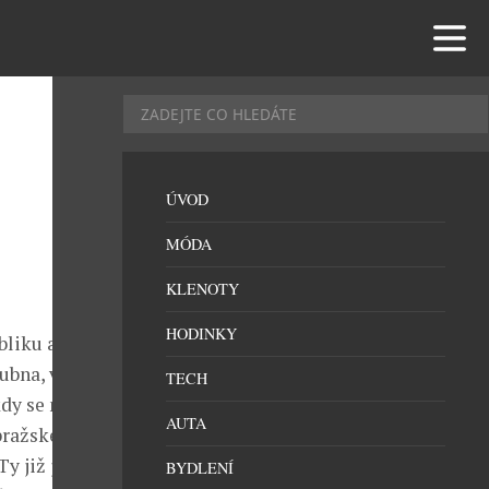
ÚVOD
MÓDA
KLENOTY
HODINKY
liku a to
ubna, v Praze.
TECH
kdy se mu
AUTA
 pražskému
Ty již jsou
BYDLENÍ