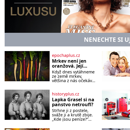
NENECHTE SI U
epochaplus.cz
Mrkev není jen
oranžová. Její
neuvěřitelný
Když dnes vytáhneme
příběh začíná
ze země mrkev,
fialovou barvou
většina z nás očekává
sytě oranžový kořen.
Jenže po většinu své
historie je mrkev
historyplus.cz
všechno možné, jen
Lapka Grasel si na
ne oranžová. Je
panstvo netroufl?
fialová, žlutá, bílá,
Strhne ji z postele,
někdy dokonce téměř
sváže ji a krutě zbije.
černá. Až díky stovkám
„Kde jsou peníze?“
let pečlivého šlechtění
naléhá Grasel na
se z ní stává zelenina,
starou švadlenku.
bez které si českou