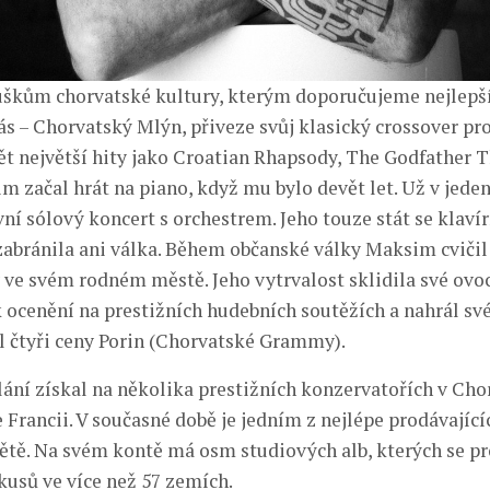
škům chorvatské kultury, kterým doporučujeme nejlepš
nás – Chorvatský Mlýn, přiveze svůj klasický crossover p
t největší hity jako Croatian Rhapsody, The Godfather
m začal hrát na piano, když mu bylo devět let. Už v jeden
vní sólový koncert s orchestrem. Jeho touze stát se klaví
abránila ani válka. Během občanské války Maksim cvičil
 ve svém rodném městě. Jeho vytrvalost sklidila své ovoc
k ocenění na prestižních hudebních soutěžích a nahrál sv
al čtyři ceny Porin (Chorvatské Grammy).
ání získal na několika prestižních konzervatořích v Cho
 Francii. V současné době je jedním z nejlépe prodávající
větě. Na svém kontě má osm studiových alb, kterých se pr
kusů ve více než 57 zemích.