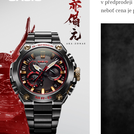
v předprodeji 
neboť cena je 