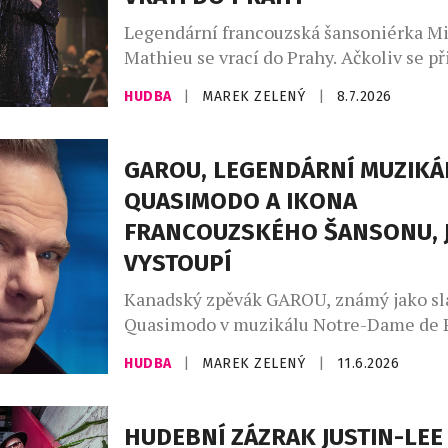
vzpomínku, a to nejen pro […]
Legendární francouzská šansoniérka Mi
Mathieu se vrací do Prahy. Ačkoliv se p
posledním vystoupení s českým publi
HUDBA
|
MAREK ZELENÝ
|
8.7.2026
loučila a naznačovala, že jde o její defin
rozlučku s českou metropolí, nakonec jí
Jak sama přiznává, bez českých fanoušků
GAROU, LEGENDÁRNÍ MUZIKÁ
koncertní život dokáže jen těžko předst
QUASIMODO A IKONA
Mimořádné pouto, které si s tuzemským
FRANCOUZSKÉHO ŠANSONU, J
VYSTOUPÍ
Kanadský zpěvák GAROU, známý jako sl
Quasimodo v muzikálu Notre-Dame de P
u Matky Boží), vystoupí v rámci unikátn
HUDBA
|
MAREK ZELENÝ
|
11.6.2026
tour „The Best Of“ v Praze! A to na jed
koncertě, který se odehraje 2. října v 
centru. GAROU je jedním z nejzářivějšíc
HUDEBNÍ ZÁZRAK JUSTIN-LEE