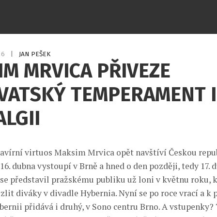
016
|
JAN PEŠEK
M MRVICA PŘIVEZE
VATSKÝ TEMPERAMENT I
LGII
avírní virtuos Maksim Mrvica opět navštíví Českou repub
16. dubna vystoupí v Brně a hned o den později, tedy 17. d
se představil pražskému publiku už loni v květnu roku, 
zlit diváky v divadle Hybernia. Nyní se po roce vrací a k
ernii přidává i druhý, v Sono centru Brno. A vstupenky? 