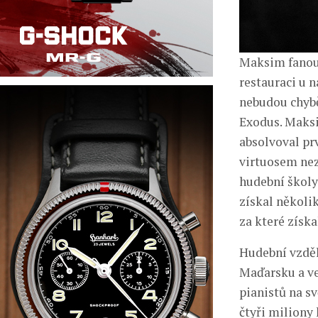
Maksim fanou
restauraci u 
nebudou chybě
Exodus. Maksi
absolvoval pr
virtuosem nez
hudební školy
získal několi
za které získ
Hudební vzděl
Maďarsku a ve
pianistů na s
čtyři miliony 