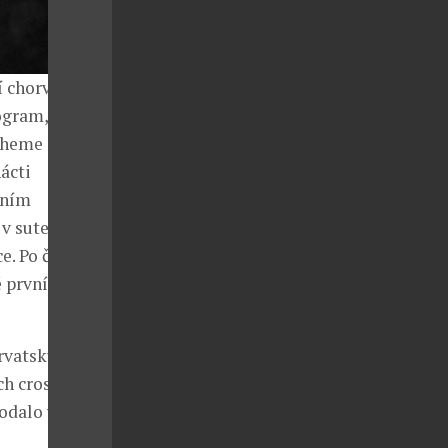
í chorvatskou
rogram, kde
 Theme nebo
ácti
rním
 v suterénu
e. Po čase
é první album,
rvatsku,
ch crossover
odalo více než