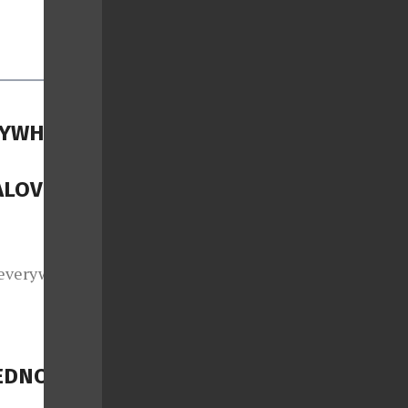
RYWHERE,
ALOVÉ
everywhere,
u atmosféru
ong přitom
voří setlist
certní šňůře.
JEDNOU
u a živou