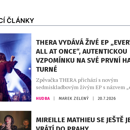
CÍ ČLÁNKY
THERA VYDÁVÁ ŽIVÉ EP „EVE
ALL AT ONCE“, AUTENTICKOU
VZPOMÍNKU NA SVÉ PRVNÍ H
TURNÉ
Zpěvačka THERA přichází s novým
sedmiskladbovým živým EP s názvem „
all at once“, které zachycuje jedinečno
HUDBA
|
MAREK ZELENÝ
|
20.7.2026
jejího prvního halového turné. Každý s
pochází z jiného koncertu a dohromady t
identický s tím, který zazněl na její kon
MIREILLE MATHIEU SE JEŠTĚ 
„Cílem tohoto EP bylo vytvořit upřímno
VRÁTÍ DO PRAHY