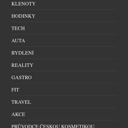
KLENOTY
ale i […]
HODINKY
TECH
AUTA
BYDLENÍ
REALITY
HRAČKA PRO MILOVNÍKY DESIGNU? NEBO
ORIGINÁLNÍ DOPLNĚK DO INTERIÉRU? OBOJÍ.
GASTRO
DECOR
|
20.7.2026
FIT
Dá se za necelých deset tisíc korun koupit kus
švýcarské historie? Ano – a navíc vám bude každý
TRAVEL
den ukazovat čas. Novinka Zurich Meeting Point
Clock – Miniature Edition od slavné značky
AKCE
Mondaine přenáší jeden z nejznámějších
orientačních bodů curyšského hlavního nádraží do
PRŮVODCE ČESKOU KOSMETIKOU