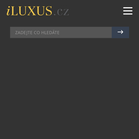
BYDLENÍ
|
8.3.2016
|
BŘETISLAV ROTT
ZDRAVÝ SPÁNEK – JE TO
MOŽNÉ?
Na první jarní den připadá Mezinárodní den
zdravého spánku. V dřívějších dobách se zdravý
spánek příliš neřešil, ale dnes už většina z nás
pochopila, že zdraví máme jen jedno. Kupujeme
potraviny, u kterých čteme etikety a nálepka 0%
tuku či fit už nás nedokáží oklamat. I v kosmetice
se snažíme vybírat takové produkty, aby nebyly
zdraví škodlivé. Tak proč je nám stále jedno, na
čem spíme?