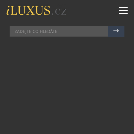
MÓDA
|
29.3.2016
|
LENKA KOMRSKOVÁ
HOT TREND: BOMBER!
Jeden z nejvýraznějších trendů roku 2016 je
jednoznačně bomber jacket! Kompletní
návrhářská špička zpracovala své vlastní vize
legendární bundy a tudíž nemůže chybět klasika
v khaki, černá elegance, zářivé barvy, ani hravé
zdobení. Která z nich bude viset ve vašem
šatníku?
3.1 PHILLIP LIM