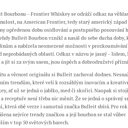
it Bourbonu – Frontier Whiskey se odráží odkaz na věhla
ulost, na American Frontier, tedy starý americký západ
ny opředenou dobu osidlování a postupného posouvání h
ehdy Bulleit Bourbon vznikl a nasál do sebe ducha doby, 
dinům a nabízela neomezené možnosti v prozkoumávání
 neprobádaných oblastí. Odkaz v názvu je jasný – lidem, k
 a jít si za svým snem, jsou úspěch a dobrodružství přízn
tu a věrnost originálu si Bulleit zachoval dodnes. Nesnaž
ím trendům, které velí k rozsáhlým inovacím a kreativ
ey, ať už se jedná o jablko, med či skořici. Naopak si stojí
a receptuře není třeba nic měnit. Že se jedná o správný s
í, která obě verze i samotná značka Bulleit sbírá. Pro rok
šena nejvíce trendy značkou a její bourbon se stal vůbec
ším v top 50 světových barech.