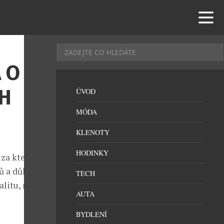
 O
H
ÚVOD
MÓDA
KLENOTY
HODINKY
 za kterým
ů a důkaz, že
TECH
alitu, může se
AUTA
BYDLENÍ