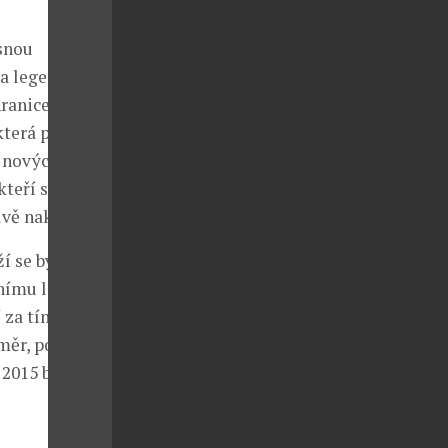
snou
 a legendami i
ranice na
která přála
 nových
teří se nebojí
ivě nakloněny.
í se být
nímu ladění
 za tím, že na
měr, potvrzují
 2015 byla