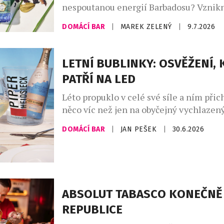
nespoutanou energií Barbadosu? Vznikn
Bajan – limitovaná edice ginu, která dok
DOMÁCÍ BAR
|
MAREK ZELENÝ
|
9.7.2026
francouzská elegance si umí zout boty a 
písku. Spojuje v sobě umění značky Citad
ostrova, kde se zrodil rum. Výsledkem j
LETNÍ BUBLINKY: OSVĚŽENÍ, 
nejzajímavějších novinek letošního roku
PATŘÍ NA LED
Léto propuklo v celé své síle a ním přic
něco víc než jen na obyčejný vychlazený
Champagne Riviera Demi Sec a Anna d
DOMÁCÍ BAR
|
JAN PEŠEK
|
30.6.2026
Ice Edition ukazují, že šumivá vína mo
úplně nový zážitek, pokud se servírují 
ledu. Právě tehdy se naplno rozvine jej
sladkost, jiskřivá svěžest i […]
ABSOLUT TABASCO KONEČNĚ 
REPUBLICE