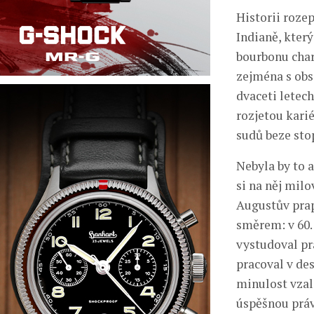
Historii roze
Indianě, kter
bourbonu char
zejména s obs
dvaceti letech
rozjetou kari
sudů beze stop
Nebyla by to 
si na něj mil
Augustův prap
směrem: v 60. 
vystudoval pr
pracoval v des
minulost vzal
úspěšnou práv