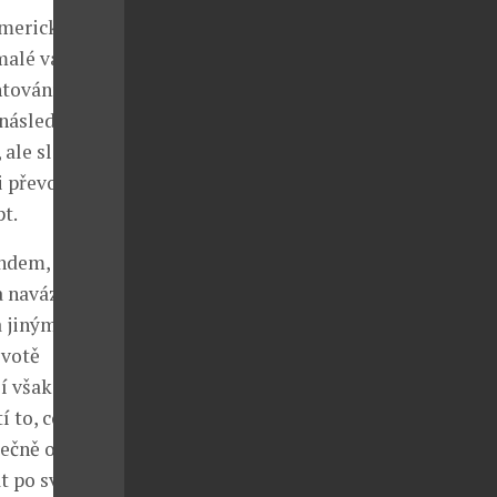
americké
malé várky
entováním
následujících
 ale slibně
i převozu
pt.
endem, ačkoliv
a navázal
a jiným
ivotě
í však
tí to, co mu
ečně opustil
t po svém.