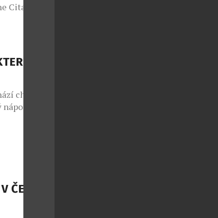
e Citadelle
azuje, že i
tančit bosá v
elle s duší
e jedna z
KTERÉ
. […]
hází chuť na
 nápoj.
e Codorníu
hou nabídnout
s kostkami
ich jemná
V ČESKÉ