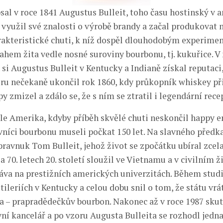
psal v roce 1841 Augustus Bulleit, toho času hostinský v 
ý využil své znalosti o výrobě brandy a začal produkovat 
akteristické chuti, k níž dospěl dlouhodobým experim
ahem žita vedle nosné suroviny bourbonu, tj. kukuřice. V 
 si Augustus Bulleit v Kentucky a Indianě získal reputaci,
éru nečekaně ukončil rok 1860, kdy průkopník whiskey př
y zmizel a zdálo se, že s ním se ztratil i legendární rece
ale Amerika, kdyby příběh skvělé chuti neskončil happy 
ovníci bourbonu museli počkat 150 let. Na slavného předk
ravnuk Tom Bulleit, jehož život se zpočátku ubíral zcel
a 70. letech 20. století sloužil ve Vietnamu a v civilním ž
áva na prestižních amerických univerzitách. Během studi
tileriích v Kentucky a celou dobu snil o tom, že státu vrá
a – prapradědečkův bourbon. Nakonec až v roce 1987 skut
ní kancelář a po vzoru Augusta Bulleita se rozhodl jedna