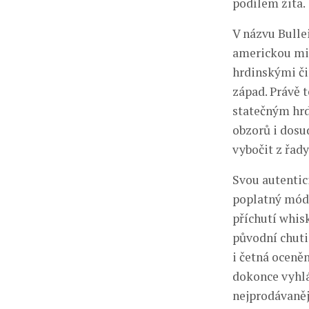
podílem žita.
V názvu Bulle
americkou min
hrdinskými či
západ. Právě t
statečným hr
obzorů i dosud
vybočit z řady
Svou autentici
poplatný módn
příchutí whisk
původní chuti 
i četná oceněn
dokonce vyhlá
nejprodávaněj