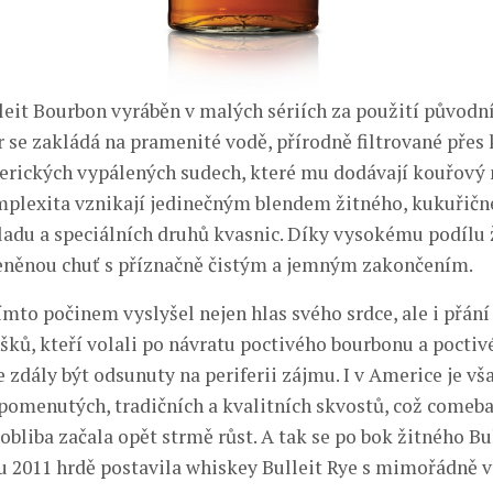
leit Bourbon vyráběn v malých sériích za použití původní
r se zakládá na pramenité vodě, přírodně filtrované přes
erických vypálených sudech, které mu dodávají kouřový 
plexita vznikají jedinečným blendem žitného, kukuřičn
adu a speciálních druhů kvasnic. Díky vysokému podílu 
eněnou chuť s příznačně čistým a jemným zakončením.
ímto počinem vyslyšel nejen hlas svého srdce, ale i přán
šků, kteří volali po návratu poctivého bourbonu a poctiv
e zdály být odsunuty na periferii zájmu. I v Americe je v
pomenutých, tradičních a kvalitních skvostů, což comeba
í obliba začala opět strmě růst. A tak se po bok žitného Bu
 2011 hrdě postavila whiskey Bulleit Rye s mimořádně