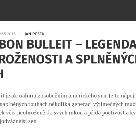
22.5.2016
|
JAN PEŠEK
ON BULLEIT – LEGENDA
ROŽENOSTI A SPLNĚNÝC
H
it je aktuálním zosobněním amerického snu. Je to nápoj,
o naplněných touhách několika generací výjimečných muž
ěk věci neohroženě do svých rukou a přidá poctivost a kv
ejodvážnější sen.