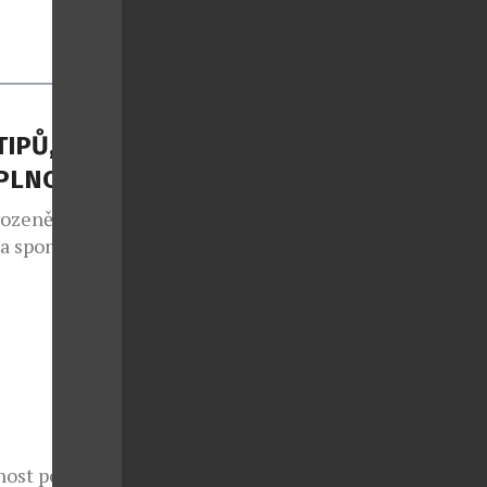
TIPŮ, JAK
APLNO
rozeně jako
 a spontánní
lo také v
e sedmým
 v případě
nce druhé
ý každoročně
nost potká s