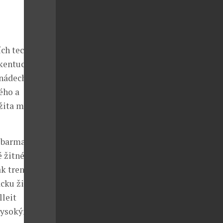
ch technik.
 kentucký
nádech.
ého a
žita má
í barmanů a
é žitné
šak trendem
cku žitné
lleit
 vysokým 95%