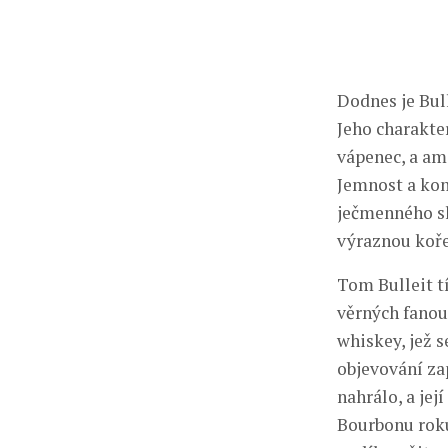
Dodnes je Bul
Jeho charakte
vápenec, a am
Jemnost a kom
ječmenného sl
výraznou koř
Tom Bulleit t
věrných fanou
whiskey, jež s
objevování za
nahrálo, a jej
Bourbonu roku