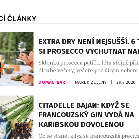
CÍ ČLÁNKY
EXTRA DRY NENÍ NEJSUŠŠÍ. 6 
SI PROSECCO VYCHUTNAT N
Sklenka prosecca patří k létu stejně při
dlouhé večery, večeře pod širým nebem
setkání s přáteli. Své pevné místo si naš
DOMÁCÍ BAR
|
MAREK ZELENÝ
|
29.7.2026
našich skleničkách. Česká republika j
největším dovozcem prosecca na světě a
jemně perlivého frizzante jí patří doko
CITADELLE BAJAN: KDYŽ SE
místo. Mezinárodní den prosecca, kter
FRANCOUZSKÝ GIN VYDÁ NA
připadá na […]
KARIBSKOU DOVOLENOU
Co se stane, když se francouzská preciz