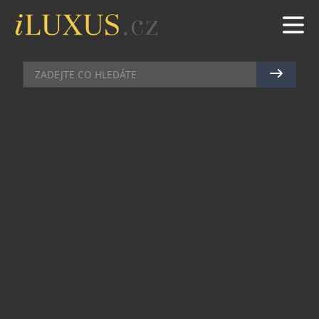
KOSMETIKA
|
23.5.2016
|
JAN PEŠEK
S NOVOU VŮNÍ NIJI UVIDÍTE
ŽIVOT V BARVÁCH
Značka Annayake se rozhodla o rozšíření
pozitivních vůní o další nerozlučnou dvojici,
která nese název “niji“ – japonské označení pro
duhu, po jejíž hřebenech kráčí vyhlídky lepších
krásnějších dní. Vykročte do jarních dní správnou
nohou s novými vůněmi Niji pro ni a pro něj.