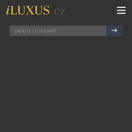
BYTY & PENTHOUSE
|
30.6.2016
|
LUCIE ROHLÍKOVÁ
LAGERFELD JAKO SUPERVIZOR
VAŠEHO NOVÉHO BYDLENÍ