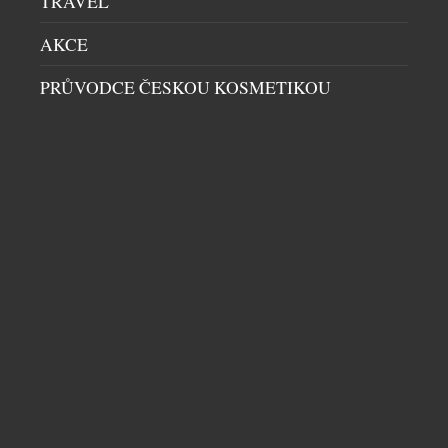
TRAVEL
AKCE
PRŮVODCE ČESKOU KOSMETIKOU
SKYLINE NORTH ADELAIDE MĚNÍ POHLED NA
LUXUSNÍ BYDLENÍ V AUSTRALSKÉ
METROPOLI
BYTY & PENTHOUSE
|
29.12.2025
Na Melbourne Street v North Adelaide se chystá
projekt, který výrazně promění místní panorama i
představu o městském bydlení. Skyline North
Adelaide, nový developerský počin v hodnotě 100
milionů dolarů od společnosti Potentia ve
spolupráci s Tectvs Architects, přinese
osmipodlažní rezidenční dům s 35 luxusními byty
DALŠÍ ČLÁNKY Z RUBRIKY ›
zasazenými nad přízemní maloobchodní pasáž.
Stromová alej, parklandy, panorama […]