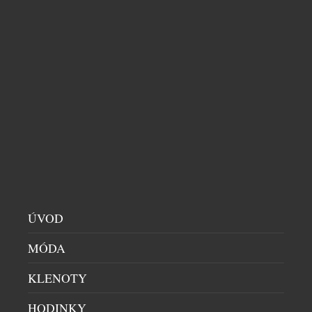
TROPICKÉ NOCI BEZ PROBDĚLÝCH HODIN?
STAČÍ NĚKOLIK ZMĚN A VAŠE TĚLO VÁM
PODĚKUJE
LOŽNICE
|
4.8.2026
Léto přináší dlouhé večery, dovolené i příjemné
posezení u otevřených oken. S rostoucími teplotami
ale přichází i méně vítaná stránka horkých dnů –
neklidné noci. Převalování v posteli, pocení nebo
časté probouzení zná během vln veder téměř každý.
A ráno? Místo odpočinku přichází únava. Vysoké
teploty totiž ovlivňují nejen to, jak rychle usínáme,
ÚVOD
ale i […]
MÓDA
KLENOTY
HODINKY