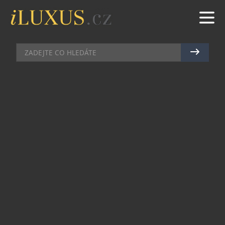
BYDLENÍ
|
18.7.2016
|
BŘETISLAV ROTT
ROSENTHAL PŘEDSTAVUJE
NOVINKY PRO ROK 2016:
KRÁSA, PRAKTIČNOST, TRADICE
I INOVACE
Značka Rosenthal proslula kolekcemi
prezentujícími inovativní soudobý design i
nadčasovou klasiku. Od svého vzniku v roce 1879
razí cestu výroby porcelánu výběrem prémiových
materiálů, originálními formami a nevšedním
dekorem. Rosenthal dlouhodobě spolupracuje se
špičkovými světovými výtvarníky, architekty a