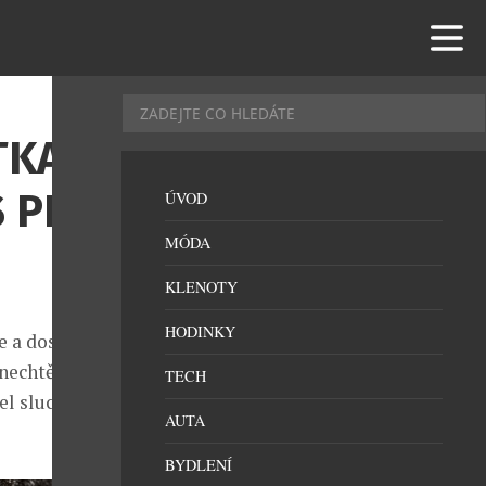
TKA
 PRO
ÚVOD
MÓDA
KLENOTY
HODINKY
e a dosažení
nechtějí při
TECH
el sluchátek
AUTA
BYDLENÍ