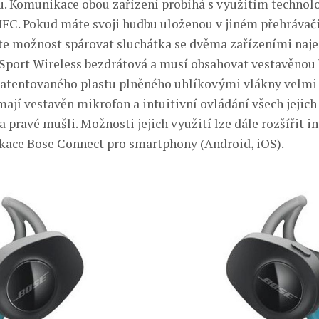
. Komunikace obou zařízení probíhá s využitím technol
FC. Pokud máte svoji hudbu uloženou v jiném přehrávači,
íte možnost spárovat sluchátka se dvěma zařízeními naje
Sport Wireless bezdrátová a musí obsahovat vestavěnou b
patentovaného plastu plněného uhlíkovými vlákny velmi 
ají vestavěn mikrofon a intuitivní ovládání všech jejich 
 pravé mušli. Možnosti jejich využití lze dále rozšířit in
ikace Bose Connect pro smartphony (Android, iOS).