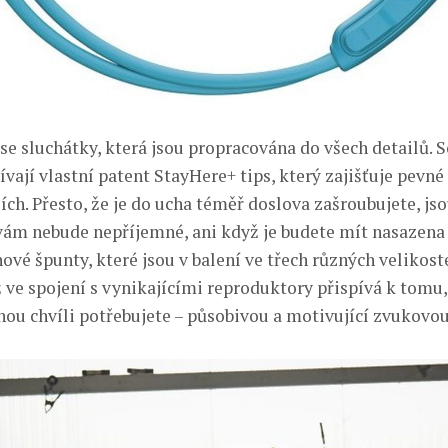
 se sluchátky, která jsou propracována do všech detailů.
vají vlastní patent StayHere+ tips, který zajišťuje pevné
ích. Přesto, že je do ucha téměř doslova zašroubujete, jso
vám nebude nepříjemné, ani když je budete mít nasazena 
ové špunty, které jsou v balení ve třech různých velikos
ž ve spojení s vynikajícími reproduktory přispívá k tomu,
anou chvíli potřebujete – působivou a motivující zvukovou