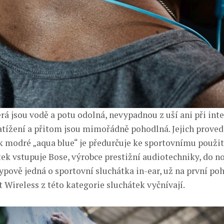
erá jsou vodě a potu odolná, nevypadnou z uší ani při in
tížení a přitom jsou mimořádně pohodlná. Jejich provede
 modré „aqua blue“ je předurčuje ke sportovnímu použi
ek vstupuje Bose, výrobce prestižní audiotechniky, do no
typově jedná o sportovní sluchátka in-ear, už na první poh
 Wireless z této kategorie sluchátek vyčnívají.