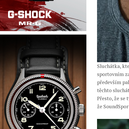
Sluchátka, kt
sportovním za
především pak
těchto sluchát
Přesto, že se 
že SoundSport