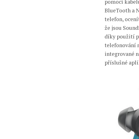
pomocí kabelu
BlueTooth a N
telefon, ocen
že jsou Sound
díky použití 
telefonování m
integrované na
příslušné apl