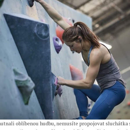
hutnali oblíbenou hudbu, nemusíte propojovat sluchátka