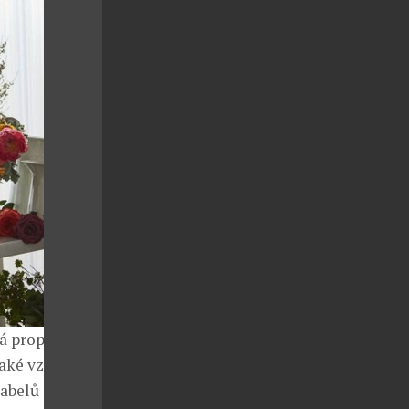
á propustí
 také vzhledem
abelů do