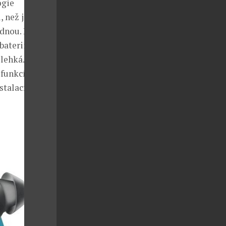
ogie
 než je
dnou. Přesto,
aterii, jsou
lehká. Pro
funkcí je
stalací