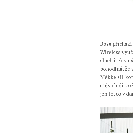
Bose přichází
Wireless využí
sluchátek v uš
pohodlná, že 
Měkké silikon
utěsní uši, co
jen to, co v d