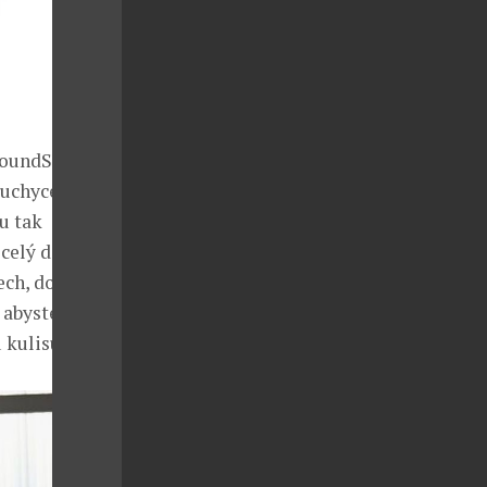
 SoundSport
 uchycení
u tak
celý den.
tech, dokonale
 abyste slyšeli
 kulisu.