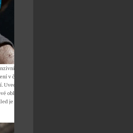
tenzivním
ní v černé a
tí. Uvedením
vé oblasti.
led je zřejmé,