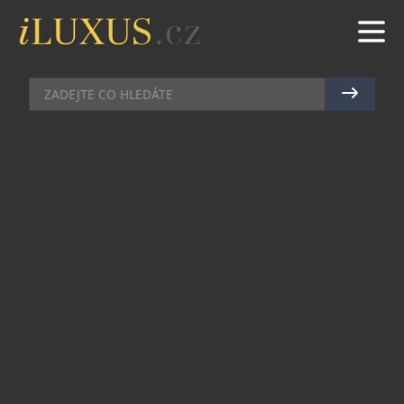
GOLF
|
3.8.2016
|
JAN PEŠEK
LYMFOM HELP GOLF TOUR S
KLÁROU SPILKOVOU JE ZA
POLOVINOU
Lymfom Help Golf Tour s Klárou Spilkovou je už
za polovinou! Třetí turnaj se konal dne 28. 7.
v Golf Resortu Karlštejn a ani zde nechyběli skalní
fanoušci celé tour. Patronát nad tímto turnajem
tentokrát ale převzala od Kláry Spilkové Eva
Koželuhová, naše přední profesionální golfová
hráčka. „
Bylo úžasné si užít spolu s hráči atmosféru
této dobročinné tour a přispět tak i mou maličkostí