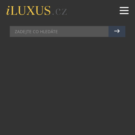
WELLNESS
|
21.10.2016
|
EVA KARLASOVÁ
ZREGENERUJTE TĚLO I MYSL V
LUXUSNÍM AVA SPA