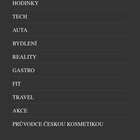
HODINKY
Nyní si The M Spa pro své klienty připravilo zcela
nové procedury […]
TECH
AUTA
BYDLENÍ
REALITY
GASTRO
FIT
KDYŽ ZDRAVÍ BAVÍ: PŮST MŮŽE BÝT
TRAVEL
POVZNÁŠEJÍCÍ ZÁŽITEK
WELLNESS
|
30.1.2026
AKCE
Ve světě, kde je nadbytek samozřejmostí a kde
PRŮVODCE ČESKOU KOSMETIKOU
máme téměř vše na dosah ruky, se půst proměňuje v
nový luxus – v možnost zpomalit a věnovat se sobě.
Nejde přitom o asketické hladovění ani o ztrátu