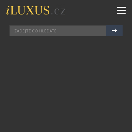
KOSMETIKA
|
18.1.2017
|
EVA KARLASOVÁ
KDYŽ SE ŘEKNE NICHE…
… rázem zapomenete na cokoliv, co by se
mohlo pojit s průměrem. Niche parfémy jsou totiž
složeny z těch nejdražších ingrediencí, jejich
výroba navazuje na tradiční parfemářské řemeslo
a kromě kreativní invence vyžaduje především
trpělivost a dostatek času. A kde je dostatek času,
tam je obvykle přítomen také určitý dotek magie,
který mainstreamovým produktům mnohdy zcela
chybí.