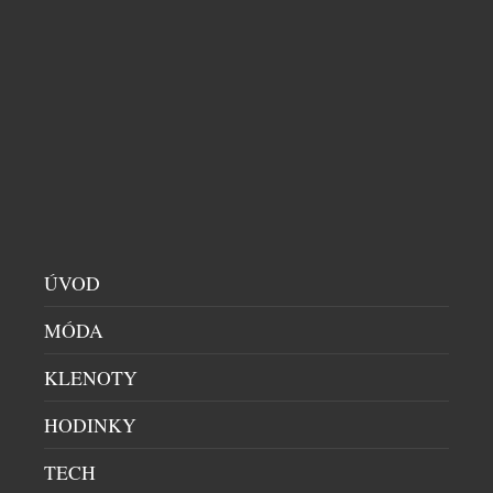
PRO BUDOUCNOST TISÍCŮ DĚTÍ
NADACE A POMOC
|
26.3.2026
Ve Vídni se na konci března odehraje výjimečná
událost, která propojuje svět umění s hlubokým
lidským rozměrem. Galerie Krinzinger, ve
spolupráci s aukční síní Dorotheum, pořádá
benefiční aukci na podporu organizace One world
foundation, jejíž výtěžek poputuje na vzdělávací
projekty na Srí Lance. Výstava děl bude přístupná od
24. do 26. března, přičemž slavnostní předprohlídka
ÚVOD
[…]
MÓDA
KLENOTY
HODINKY
TECH