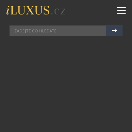
NADACE A POMOC
|
27.1.2017
|
MAREK ZELENÝ
10. ROČNÍK BENEFIČNÍCH CEST
DO MALÉHO TIBETU
Brontosauři v Himalájích se aktivně podílí na
rozvoji vzdělání v nejsevernějším cípu Indie –
Malém Tibetu a jsou jedinou českou neziskovou
organizací, která má finanční podporu od
samotného Dalajlámy. Jedním z hlavních poslání
je podpora výstavby a rozvoje školy Spring Dales
Public School. Prostřednictvím programu
benefičních cest mohou letos již po desáté v řadě
vyrazit zájemci z České republiky do jedné